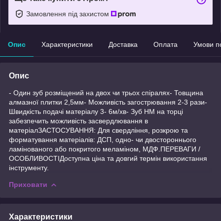
Замовлення під захистом
Опис
Характеристики
Доставка
Оплата
Умови п
Опис
- Один зуб розміщений на двох чи трьох спіралях- Товщина
алмазної плитки 2,5мм- Можливість загострювання 2-3 рази-
Швидкість подачі матеріалу 3- 6м/хв- Зуб HМ на торці
забезпечить можливість засвердлювання в
матеріалЗАСТОСУВАННЯ: Для свердління, розкрою та
форматування матеріалів: ДСП, одно- чи двостороннього
ламінованого або покритого меламіном, МДФ.ПЕРЕВАГИ /
ОСОБЛИВОСТІДоступна ціна та довгий термін використання
інструменту.
Приховати
Характеристики