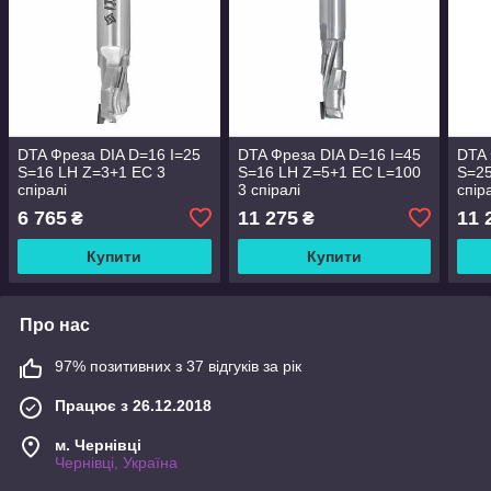
DTA Фреза DIA D=16 I=25
DTA Фреза DIA D=16 I=45
DTA 
S=16 LH Z=3+1 EC 3
S=16 LH Z=5+1 EC L=100
S=25
спіралі
3 спіралі
спір
6 765
11 275
11 
₴
₴
Купити
Купити
Про нас
97% позитивних з 37 відгуків за рік
Працює з 26.12.2018
м. Чернівці
Чернівці, Україна