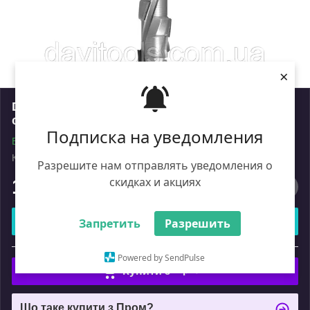
×
DTA Фреза DIA D=20 l=65 S=20 LH Z=7+1 EC 3
спіралі
Подписка на уведомления
В наявності
Код: DTA.20.065.20.0SL
Роздріб
Разрешите нам отправлять уведомления о
скидках и акциях
17 105
₴
Купити
Запретить
Разрешить
або
Powered by SendPulse
Купити з
Що таке купити з Пром?