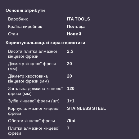
Основні атрибути
Виробник
ITA TOOLS
Країна виробник
Польща
Стан
Новий
Користувальницькі характеристики
Висота плитки алмазної
2.5
кінцевої фрези
Діаметр кінцевої фрези
20
(мм)
Діаметр хвостовика
20
кінцевої фрези (мм)
Загальна довжина кінцевої
120
фрези (мм)
Зубів кінцевої фрези (шт)
1+1
Корпус алмазної кінцевої
STAINLESS STEEL
фрези
Оберти кінцевої фрези
Ліві
Плитки алмазної кінцевої
7
фрези