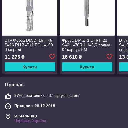
DTA Фреза DIA D=16 I=45
Фреза DIA Z=1 D=6 I=22
DTA 
S=16 RH Z=5+1 EC L=100
S=6 L=70RH H=3,0 пряма
S=16
3 спіралі
0° корпус HM
спір
11 275
16 610
13 
₴
₴
Купити
Купити
Про нас
97% позитивних з 37 відгуків за рік
Працює з 26.12.2018
м. Чернівці
Чернівці, Україна