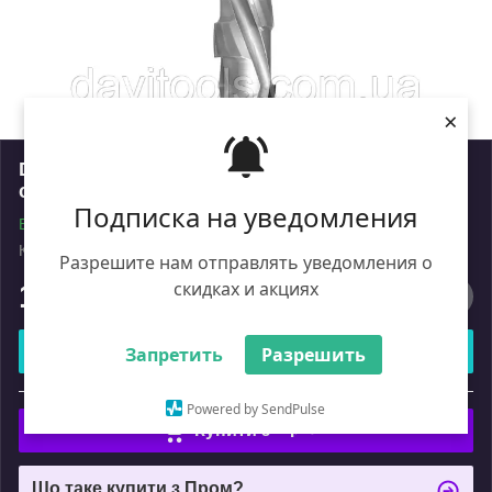
×
DTA Фреза DIA D=20 I=55 S=20 RH Z=6+1 EC 3
спіралі
Подписка на уведомления
В наявності
Код: DTA.20.055.20.0SR
Роздріб
Разрешите нам отправлять уведомления о
скидках и акциях
13 530
₴
Купити
Запретить
Разрешить
або
Powered by SendPulse
Купити з
Що таке купити з Пром?