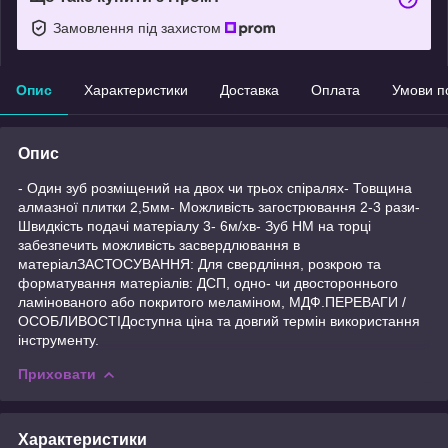
Замовлення під захистом
Опис
Характеристики
Доставка
Оплата
Умови п
Опис
- Один зуб розміщений на двох чи трьох спіралях- Товщина
алмазної плитки 2,5мм- Можливість загострювання 2-3 рази-
Швидкість подачі матеріалу 3- 6м/хв- Зуб HМ на торці
забезпечить можливість засвердлювання в
матеріалЗАСТОСУВАННЯ: Для свердління, розкрою та
форматування матеріалів: ДСП, одно- чи двостороннього
ламінованого або покритого меламіном, МДФ.ПЕРЕВАГИ /
ОСОБЛИВОСТІДоступна ціна та довгий термін використання
інструменту.
Приховати
Характеристики