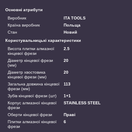
Основні атрибути
Виробник
ITA TOOLS
Країна виробник
Польща
Стан
Новий
Користувальницькі характеристики
Висота плитки алмазної
2.5
кінцевої фрези
Діаметр кінцевої фрези
20
(мм)
Діаметр хвостовика
20
кінцевої фрези (мм)
Загальна довжина кінцевої
113
фрези (мм)
Зубів кінцевої фрези (шт)
1+1
Корпус алмазної кінцевої
STAINLESS STEEL
фрези
Оберти кінцевої фрези
Праві
Плитки алмазної кінцевої
6
фрези