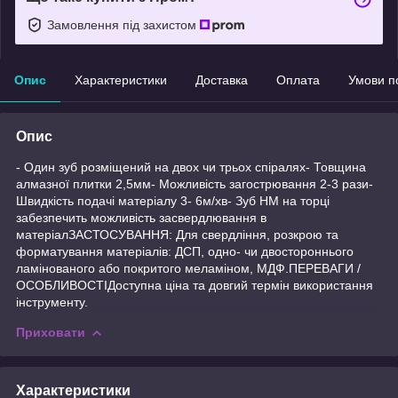
Замовлення під захистом
Опис
Характеристики
Доставка
Оплата
Умови п
Опис
- Один зуб розміщений на двох чи трьох спіралях- Товщина
алмазної плитки 2,5мм- Можливість загострювання 2-3 рази-
Швидкість подачі матеріалу 3- 6м/хв- Зуб HМ на торці
забезпечить можливість засвердлювання в
матеріалЗАСТОСУВАННЯ: Для свердління, розкрою та
форматування матеріалів: ДСП, одно- чи двостороннього
ламінованого або покритого меламіном, МДФ.ПЕРЕВАГИ /
ОСОБЛИВОСТІДоступна ціна та довгий термін використання
інструменту.
Приховати
Характеристики