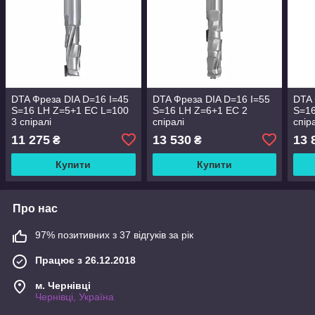
DTA Фреза DIA D=16 I=45
DTA Фреза DIA D=16 I=55
DTA 
S=16 LH Z=5+1 EC L=100
S=16 LH Z=6+1 EC 2
S=16
3 спіралі
спіралі
спір
11 275
13 530
13 
₴
₴
Купити
Купити
Про нас
97% позитивних з 37 відгуків за рік
Працює з 26.12.2018
м. Чернівці
Чернівці, Україна