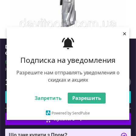
×
DTA Фреза DIA D=18 I=45 S=25 LH Z=5+1 EC 3
спіралі
Подписка на уведомления
В наявності
Код: DTA.18.045.25.0SL
Роздріб
Разрешите нам отправлять уведомления о
скидках и акциях
11 275
₴
Купити
Запретить
Разрешить
або
Powered by SendPulse
Купити з
Що таке купити з Пром?