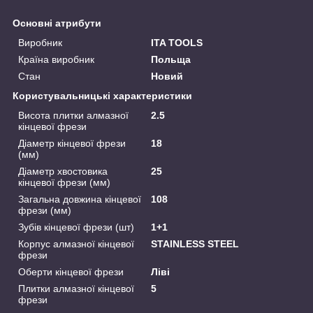
Основні атрибути
Виробник
ITA TOOLS
Країна виробник
Польща
Стан
Новий
Користувальницькі характеристики
Висота плитки алмазної
2.5
кінцевої фрези
Діаметр кінцевої фрези
18
(мм)
Діаметр хвостовика
25
кінцевої фрези (мм)
Загальна довжина кінцевої
108
фрези (мм)
Зубів кінцевої фрези (шт)
1+1
Корпус алмазної кінцевої
STAINLESS STEEL
фрези
Оберти кінцевої фрези
Ліві
Плитки алмазної кінцевої
5
фрези