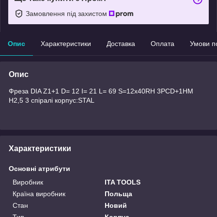
Замовлення під захистом
Опис
Характеристики
Доставка
Оплата
Умови п
Опис
Фреза DIA Z1+1 D= 12 I= 21 L= 69 S=12x40RH 3PCD+1HM
H2,5 3 спіралі корпус:STAL
Характеристики
Основні атрибути
Виробник
ITA TOOLS
Країна виробник
Польща
Стан
Новий
Тип
Корпус