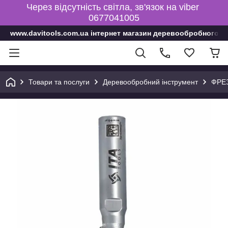
Через відсутність світла, зв'язок на viber
0677041005
www.davitools.com.ua інтернет магазин деревообробного і
Товари та послуги
Деревообробний інструмент
ФРЕ