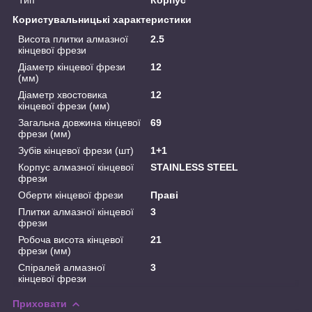
Користувальницькі характеристики
Висота плитки алмазної
2.5
кінцевої фрези
Діаметр кінцевої фрези
12
(мм)
Діаметр хвостовика
12
кінцевої фрези (мм)
Загальна довжина кінцевої
69
фрези (мм)
Зубів кінцевої фрези (шт)
1+1
Корпус алмазної кінцевої
STAINLESS STEEL
фрези
Оберти кінцевої фрези
Праві
Плитки алмазної кінцевої
3
фрези
Робоча висота кінцевої
21
фрези (мм)
Спіралей алмазної
3
кінцевої фрези
Приховати