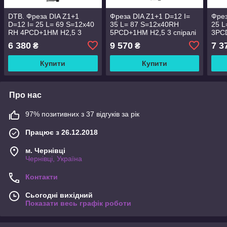
DTB. Фреза DIA Z1+1
Фреза DIA Z1+1 D=12 I=
Фрез
D=12 I= 25 L= 69 S=12x40
35 L= 87 S=12x40RH
25 L
RH 4PCD+1HM H2,5 3
5PCD+1HM H2,5 3 спіралі
3PCD
спіралі корпус:STAL
корпус:STAL
корп
6 380
9 570
7 3
₴
₴
Купити
Купити
Про нас
97% позитивних з 37 відгуків за рік
Працює з 26.12.2018
м. Чернівці
Чернівці, Україна
Контакти
Сьогодні вихідний
Показати весь графік роботи