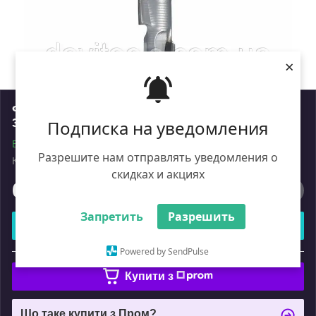
×
Фреза DIA Z1+1 D= 12 I= 21 L= 69 S=12x40RH
3PCD+1HM H2,5 3 спіралі корпус:STAL
Подписка на уведомления
В наявності
Разрешите нам отправлять уведомления о
Код: DTA.12.021.12.0SR
Роздріб
скидках и акциях
6 325
₴
Запретить
Разрешить
Купити
Powered by SendPulse
або
Купити з
Що таке купити з Пром?