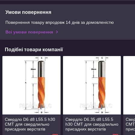
Умови повернення
Повернення товару впродовж 14 днів за домовленістю
Всі умови повернення
Подібні товари компанії
Свердло D6 d8 L55.5 h30
Свердло D6.35 d8 L55.5
Свер
CMT для свердлильно
h30 CMT для свердлильно
CMT
присадних верстатів
присадних верстатів
прис
(306.060.11)
(306.064.11)
(307