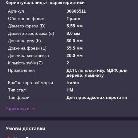
Користувальницькі характеристики
Артикул
30605511
Обертання фрези
Праве
Діаметр фрези (D)
5.55 мм
Діаметр хвостовика (d)
8.0 мм
Довжина різу (h)
30.0 мм
Довжина фрези (L)
55.5 мм
Довжина хвостовика
20.0 мм
Кількість зубів (Z)
2
Призначення
ДСП, по пластику, МДФ, для
дерева, ламінату
Країна торгової марки
Італія
Тип сталі
HM
Тип фрези
Для присадкових верстатів
Приховати
Умови доставки