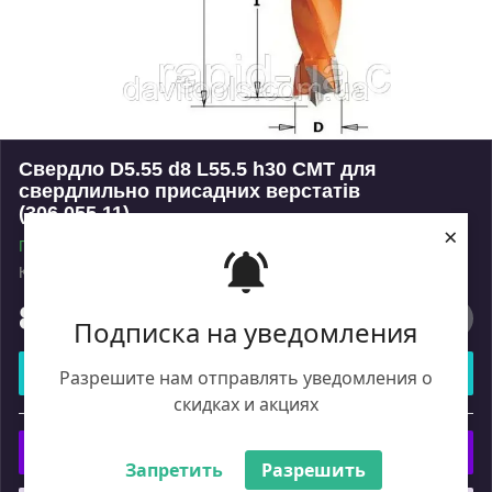
Свердло D5.55 d8 L55.5 h30 CMT для
свердлильно присадних верстатів
(306.055.11)
×
Готово до відправки
Код: 10095
Роздріб
890
₴
Подписка на уведомления
Купити
Разрешите нам отправлять уведомления о
скидках и акциях
або
Купити з
Запретить
Разрешить