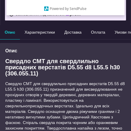
Що таке купити з Пром?
Powered by SendPulse
Замовлення під захистом
Опис
Характеристики
Доставка
Оплата
Умови п
Опис
Свердло CMT для свердлильно
присадних верстатів D5.55 d8 L55.5 h30
(306.055.11)
Свердло CMT для свердлильно присадних верстатів D5.55 d8
L55.5 h30 (306.055.11) призначений для висвердлювання не
прохідних отворів у твердій деревині, деревних матеріалах,
пластику і ламінаті. Використовується на
сверлильноприсадочных верстатах. Ідеально для всіх
матеріалів. Свердло оснащене двома ріжучими гранями і 2
негативно вигнутими зубами. Циліндричний Хвостовик з
фаскою. Спіраль свердла покрита чорним або оранжевим
захисним покриттям. Твердосплавна напайка з лезом, точно