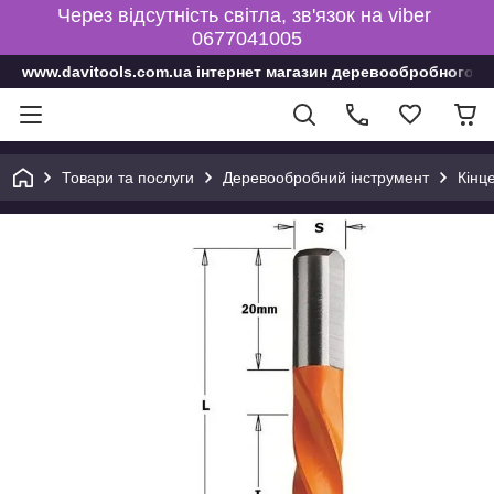
Через відсутність світла, зв'язок на viber
0677041005
www.davitools.com.ua інтернет магазин деревообробного і
Товари та послуги
Деревообробний інструмент
Кінц