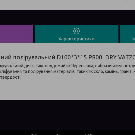
Характеристики
І
зний полірувальний D100*3*15 P800 DRY VATZO 
лірувальний диск, також відомий як Черепашка, є абразивним інст
ліфування та полірування матеріалів, таких як скло, камінь, граніт,
 твердості.