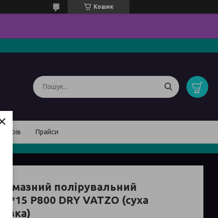
Кошик
×
товарів
Прайси
 алмазний полірувальний
*3*15 P800 DRY VATZO (суха
ровка)