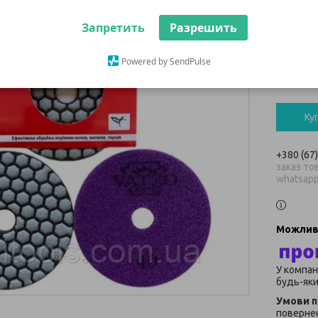
Запретить
Разрешить
159 ₴
Powered by SendPulse
Мінімальн
В наявнос
Ку
+380 (67
заказ тов
whatsap
У компан
будь-яки
повернен