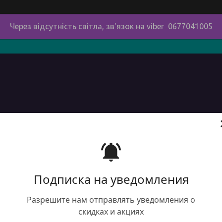
Через відсутність світла, зв'язок на viber 0677041005
в
про нас
наші контакти
сервіс
Доставка і оплата 
Подписка на уведомления
Круг
Разрешите нам отправлять уведомления о
D100
скидках и акциях
полі