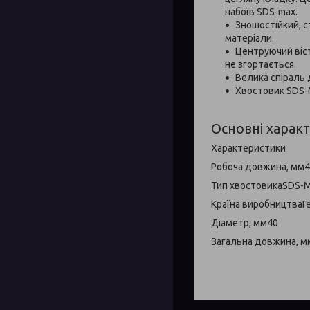
набоїв SDS-max.
Зношостійкий, 
матеріали.
Центруючий віст
не згортається.
Велика спіраль
Хвостовик SDS-
Основні харак
Характеристики
Робоча довжина, мм
Тип хвостовикаSDS-
Країна виробництваГ
Діаметр, мм40
Загальна довжина, м