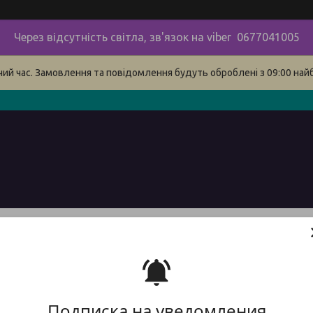
Через відсутність світла, зв'язок на viber 0677041005
очий час. Замовлення та повідомлення будуть оброблені з 09:00 най
в
про нас
наші контакти
сервіс
Доставка і оплата 
Бур 
Подписка на уведомления