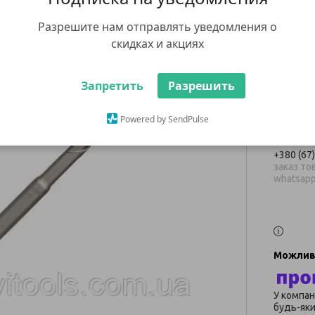
2608
Разрешите нам отправлять уведомления о
скидках и акциях
3 381
Готово д
Запретить
Разрешить
Ку
Powered by SendPulse
+380 (67
заказ тов
whatsap
У компан
будь-яки