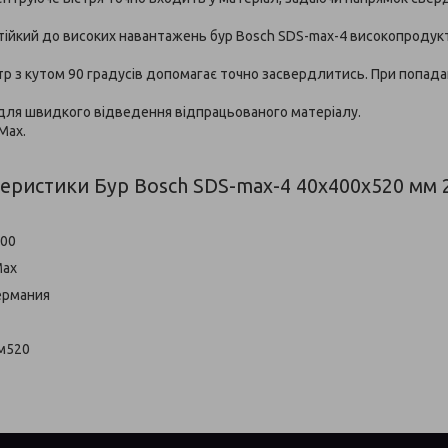
стійкий до високих навантажень бур Bosch SDS-max-4 високопроду
р з кутом 90 градусів допомагає точно засвердлитись. При попадан
 для швидкого відведення відпрацьованого матеріалу.
Max.
теристики Бур Bosch SDS-max-4 40x400x520 мм
400
Max
ермания
м520