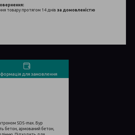
ня товару протягом 14 днів
за домовленістю
нформація для замовлення
атроном SDS-max. Бур
ь бетон, армований бетон,
длінню. Підходить для