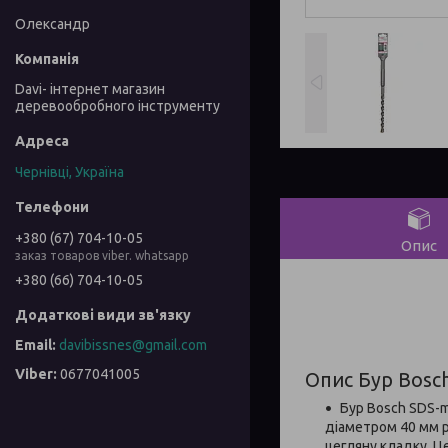
Олександр
Davi- інтернет магазин
деревообробного інструменту
Чернівці, Україна
+380 (67) 704-10-05
Опис
заказ товаров viber. whatsapp
+380 (66) 704-10-05
davibissnes@gmail.com
0677041005
Опис Бур Bosc
Бур Bosch SDS-m
діаметром 40 мм 
цегляну кладку. Ц