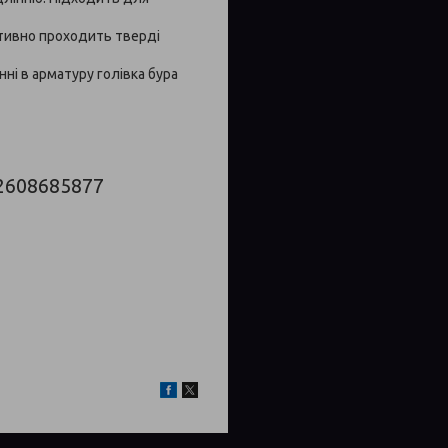
ктивно проходить тверді
ні в арматуру голівка бура
 2608685877