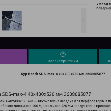
повернен
Характеристики
І
Бур Bosch SDS-max-4 40x400x520 мм 2608685877
h SDS-max-4 40x400x520 мм 2608685877
ax-4 40х400х520 мм — високоякісна насадка для перфораторів із п
робочою довжиною 400 м, загальною 520 мм продуктивно проходит
ентруюче вістря точно входить у матеріал, задаючи напрямок свер