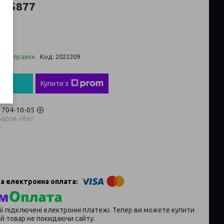
685877
 ₴
о відправки
Код:
2022209
пити
Купити з
) 704-10-05
аров viber.
p
ії підключені електронні платежі. Тепер ви можете купити
й товар не покидаючи сайту.