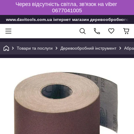
Через відсутність світла, зв'язок на viber
0677041005
www.davitools.com.ua інтернет магазин деревообробного і
Товари та послуги
Деревообробний інструмент
Абра