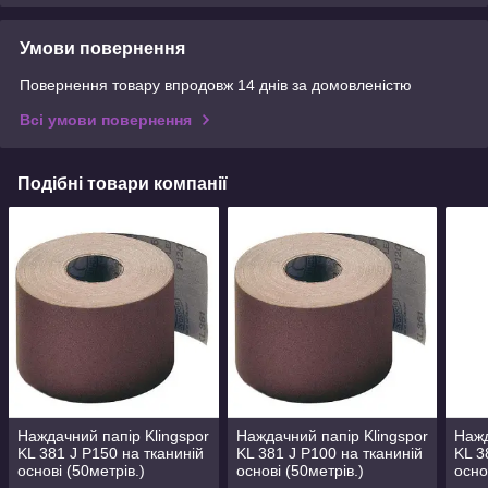
Умови повернення
Повернення товару впродовж 14 днів за домовленістю
Всі умови повернення
Подібні товари компанії
Наждачний папір Klingspor
Наждачний папір Klingspor
Нажд
KL 381 J P150 на тканиній
KL 381 J P100 на тканиній
KL 3
основі (50метрів.)
основі (50метрів.)
осно