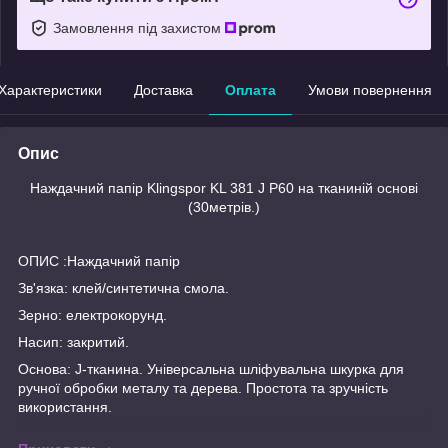
Замовлення під захистом
Характеристики
Доставка
Оплата
Умови повернення
Опис
Наждачний папір Klingspor KL 381 J P60 на тканиній основі
(30метрів.)
ОПИС :Наждачний папір
Зв'язка: клей/синтетична смола.
Зерно: електрокорунд.
Насип: закритий.
Основа: J-тканина. Універсальна шліфувальна шкурка для
ручної обробки металу та дерева. Простота та зручність
використання.