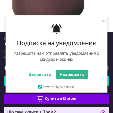
×
Наждачний папір Klingspor KL 381 J P60 на
Подписка на уведомления
тканиній основі (50метрів.)
Готово до відправки
Разрешите нам отправлять уведомления о
Код: 2018895
Роздріб
скидках и акциях
6 946
₴
Запретить
Разрешить
Купити
Powered by SendPulse
або
Купити з
Що таке купити з Пром?