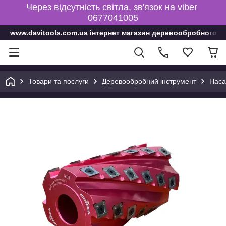
Через відсутність світла, зв'язок на viber
0677041005
www.davitools.com.ua інтернет магазин деревообробного і
Товари та послуги
Деревообробний інструмент
Наса