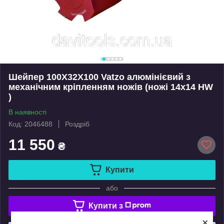
Шейпер 100Х32Х100 Vatzo алюмінієвий з
механічним кріпленням ножів (ножі 14x14 HW
)
В наявності
Код: 2046488
Роздріб
11 550
₴
Купити
або
Купити з
×