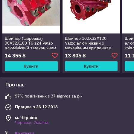
Шейпер (шарошка)
Шейпер 100Х32Х120
Шей
90Х32Х100 T6 z24 Vatzo
Vatzo алюмінієвий з
алюм
алюмінієвий з механічним
механічним кріпленням
кріп
кріпленням ножів (ножі
ножів (ножі 14x14 HW )
14x1
14 355
13 805
11 
₴
₴
14x14 HW )
Купити
Купити
Про нас
97% позитивних з 37 відгуків за рік
Працює з 26.12.2018
м. Чернівці
Чернівці, Україна
Контакти