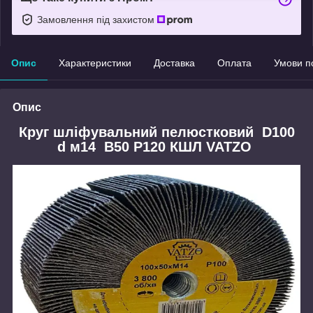
Замовлення під захистом
Опис
Характеристики
Доставка
Оплата
Умови п
Опис
Круг шліфувальний пелюстковий D100
d м14 B50 P120 КШЛ VATZO