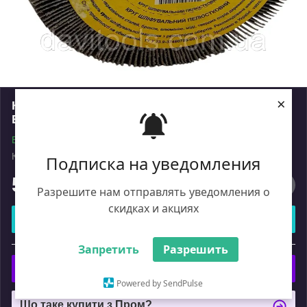
×
Круг шліфувальний пелюстковий D100 d м14
B50 P120 КШЛ VATZO
В наявності
Код: 2046617
Роздріб
Подписка на уведомления
569
₴
Разрешите нам отправлять уведомления о
скидках и акциях
Купити
або
Запретить
Разрешить
Купити з
Powered by SendPulse
Що таке купити з Пром?