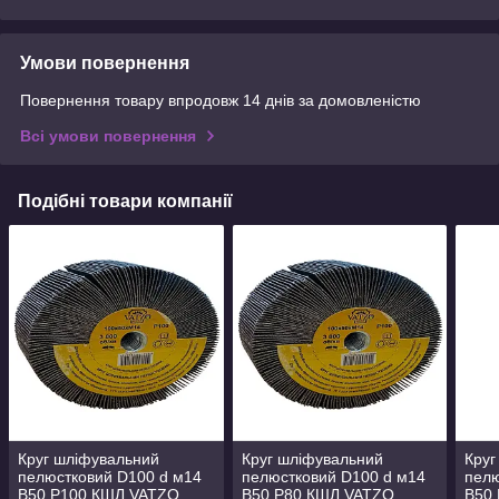
Умови повернення
Повернення товару впродовж 14 днів за домовленістю
Всі умови повернення
Подібні товари компанії
Круг шліфувальний
Круг шліфувальний
Круг
пелюстковий D100 d м14
пелюстковий D100 d м14
пелю
B50 P100 КШЛ VATZO
B50 P80 КШЛ VATZO
B50