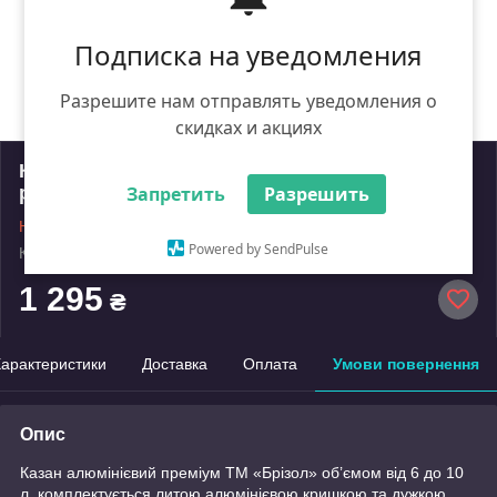
Подписка на уведомления
Разрешите нам отправлять уведомления о
скидках и акциях
Казан алюмінієвий преміум 8л + Тринога на
розбірних ніжках
Запретить
Разрешить
Немає в наявності
Powered by SendPulse
Код: 2173-08tr
Роздріб
1 295
₴
арактеристики
Доставка
Оплата
Умови повернення
Опис
Казан алюмінієвий преміум ТМ «Брізол» об’ємом від 6 до 10
л, комплектується литою алюмінієвою кришкою та дужкою,