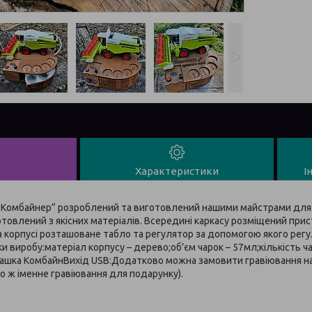
Характеристики
І
“Комбайнер” розроблений та виготовлений нашими майстрами для
готовлений з якісних матеріалів. Всередині каркасу розміщений при
а корпусі розташоване табло та регулятор за допомогою якого регу
и виробу:матеріал корпусу – дерево;об’єм чарок – 57мл;кількість 
рашка КомбайнВихід USB:Додатково можна замовити гравіювання на 
о ж іменне гравіювання для подарунку).