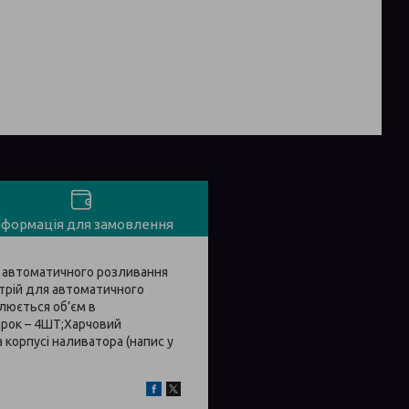
нформація для замовлення
 автоматичного розливання
стрій для автоматичного
люється об’єм в
чарок – 4ШТ;Харчовий
корпусі наливатора (напис у