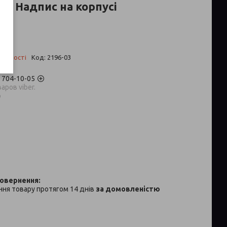
ки Надпис на корпусі
 ₴
аявності
Код:
2196-03
) 704-10-05
аров viber.
p
ня товару протягом 14 днів
за домовленістю