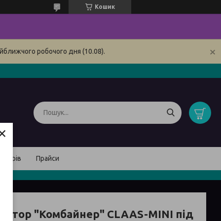
Кошик
йближчого робочого дня (10.08).
×
товарів
Прайси
ватор "Комбайнер" CLAAS-MINI під