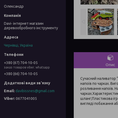
Олександр
Davi- інтернет магазин
деревообробного інструменту
Чернівці, Україна
+380 (67) 704-10-05
Опис
заказ товаров viber. whatsapp
+380 (66) 704-10-05
Сучасний наливатор 
напоїв по чарках. Ви
розливання напоїв. Н
davibissnes@gmail.com
чарках.Характеристик
шланг;Пластикова іг
0677041005
вигляді побажання аб