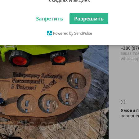
4 чар
Запретить
Разрешить
4 650
Powered by SendPulse
Немає в н
+380 (67
заказ тов
whatsap
повернен