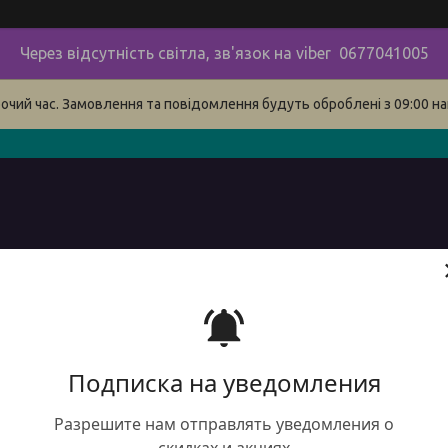
Через відсутність світла, зв'язок на viber 0677041005
бочий час. Замовлення та повідомлення будуть оброблені з 09:00 на
в
про нас
наші контакти
сервіс
Доставка і оплата 
Подписка на уведомления
Разрешите нам отправлять уведомления о
Нали
скидках и акциях