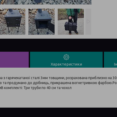
Характеристики
І
 з гарячекатаної сталі 3мм товщини, розрахована приблизно на 30
ено та продумано до дрібниць, прикрашена вогнетривкою фарбою.Р
мВ комплекті: Три труби по 40 см та чохол