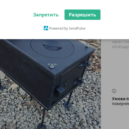
3 200
Запретить
Разрешить
Немає в н
Powered by SendPulse
+380 (67
заказ тов
whatsap
повернен