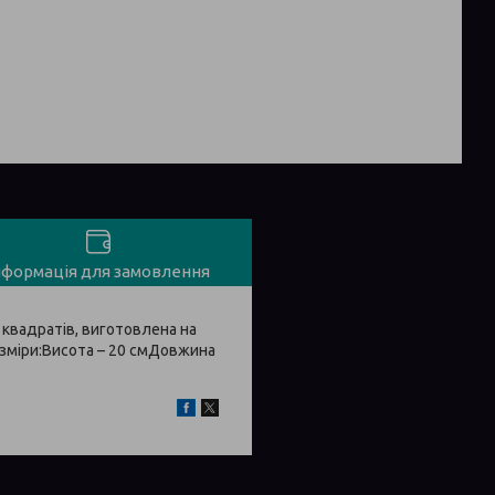
нформація для замовлення
 квадратів, виготовлена на
озміри:Висота – 20 смДовжина