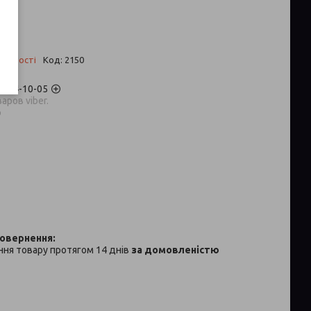
 ₴
аявності
Код:
2150
) 704-10-05
аров viber.
p
ня товару протягом 14 днів
за домовленістю