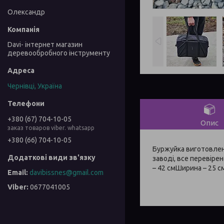
Олександр
Davi- інтернет магазин
деревообробного інструменту
Чернівці, Україна
+380 (67) 704-10-05
Опис
заказ товаров viber. whatsapp
+380 (66) 704-10-05
Буржуйка виготовлена
заводі, все перевір
– 42 смШирина – 25 с
davibissnes@gmail.com
0677041005