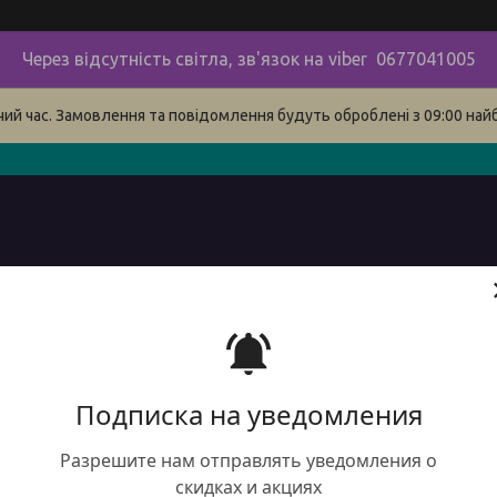
Через відсутність світла, зв'язок на viber 0677041005
очий час. Замовлення та повідомлення будуть оброблені з 09:00 най
в
про нас
наші контакти
сервіс
Доставка і оплата 
Подписка на уведомления
Разрешите нам отправлять уведомления о
Бурж
скидках и акциях