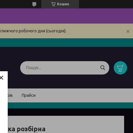
Кошик
ближчого робочого дня (сьогодні).
×
товарів
Прайси
уйка розбірна