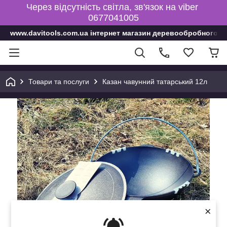
Через відсутність світла, зв'язок на viber
0677041005
www.davitools.com.ua інтернет магазин деревообробного і
Товари та послуги
Казан чавунний татарський 12л
×