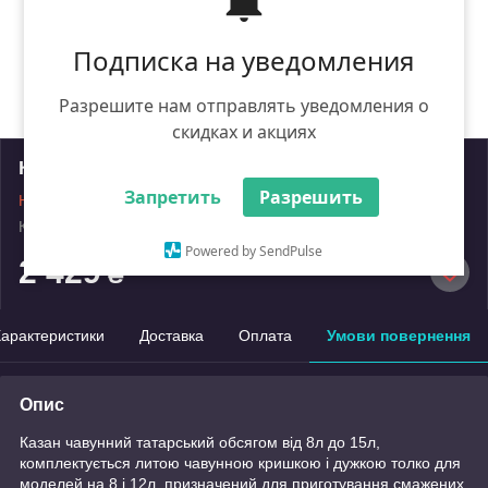
Подписка на уведомления
Разрешите нам отправлять уведомления о
скидках и акциях
Казан чавунний татарський 12л
Запретить
Разрешить
Немає в наявності
Код: 2123-12
Роздріб
Powered by SendPulse
2 429
₴
арактеристики
Доставка
Оплата
Умови повернення
Опис
Казан чавунний татарський обсягом від 8л до 15л,
комплектується литою чавунною кришкою і дужкою толко для
моделей на 8 і 12л, призначений для приготування смажених