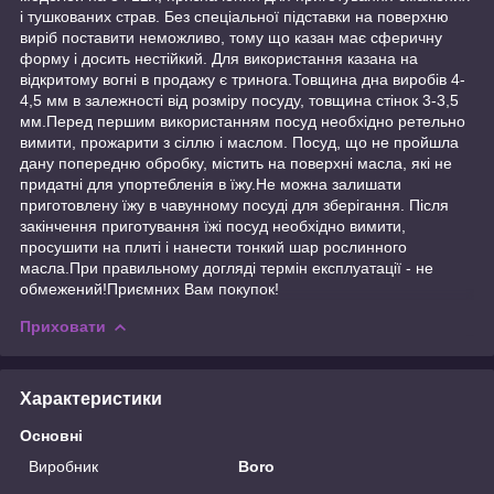
і тушкованих страв. Без спеціальної підставки на поверхню
виріб поставити неможливо, тому що казан має сферичну
форму і досить нестійкий. Для використання казана на
відкритому вогні в продажу є тринога.Товщина дна виробів 4-
4,5 мм в залежності від розміру посуду, товщина стінок 3-3,5
мм.Перед першим використанням посуд необхідно ретельно
вимити, прожарити з сіллю і маслом. Посуд, що не пройшла
дану попередню обробку, містить на поверхні масла, які не
придатні для упортебленія в їжу.Не можна залишати
приготовлену їжу в чавунному посуді для зберігання. Після
закінчення приготування їжі посуд необхідно вимити,
просушити на плиті і нанести тонкий шар рослинного
масла.При правильному догляді термін експлуатації - не
обмежений!Приємних Вам покупок!
Приховати
Характеристики
Основні
Виробник
Boro