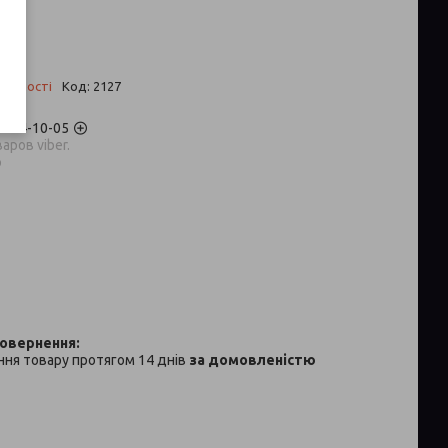
аявності
Код:
2127
) 704-10-05
аров viber.
p
ня товару протягом 14 днів
за домовленістю