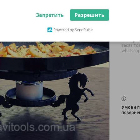
Запретить
Разрешить
500 ₴
Немає в н
Powered by SendPulse
+380 (67
заказ тов
whatsap
повернен