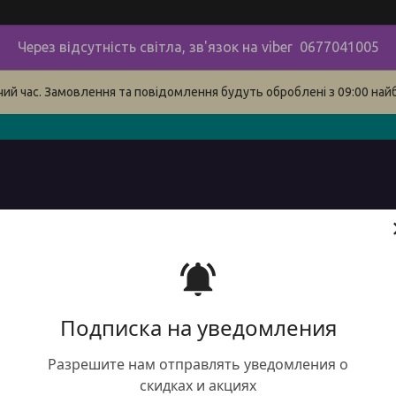
Через відсутність світла, зв'язок на viber 0677041005
очий час. Замовлення та повідомлення будуть оброблені з 09:00 най
в
про нас
наші контакти
сервіс
Доставка і оплата 
Подписка на уведомления
Разрешите нам отправлять уведомления о
Підст
скидках и акциях