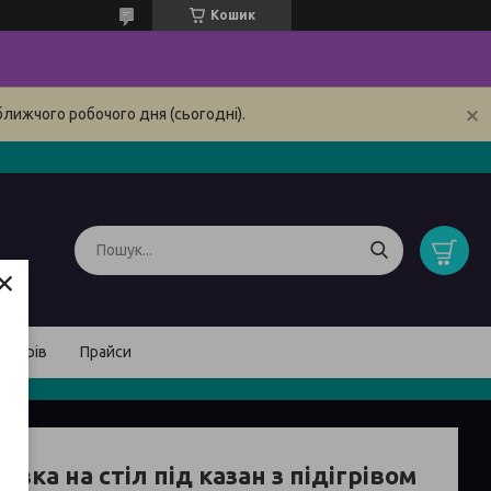
Кошик
ближчого робочого дня (сьогодні).
×
товарів
Прайси
авка на стіл під казан з підігрівом