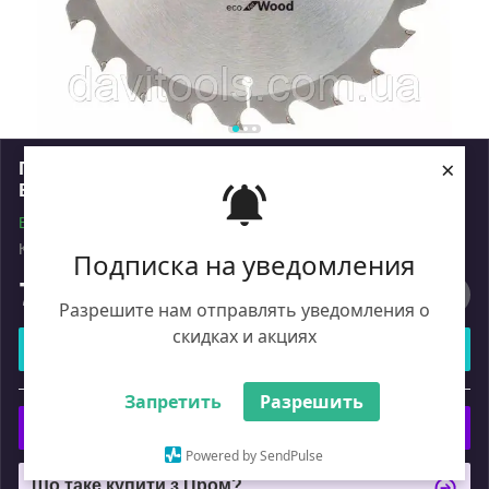
×
Пиляльний диск D200 d32 z24 для дерева
BOSCH Eco for Wood
В наявності
Код: 2033588
Роздріб
Подписка на уведомления
742
₴
Разрешите нам отправлять уведомления о
скидках и акциях
Купити
або
Запретить
Разрешить
Купити з
Powered by SendPulse
Що таке купити з Пром?