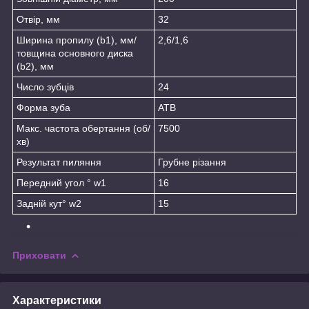
Отвір, мм
32
Ширина пропилу (b1), мм/
2,6/1,6
товщина основного диска
(b2), мм
Число зубців
24
Форма зуба
ATB
Макс. частота обертання (об/
7500
хв)
Результат пиляння
Грубне різання
Передний угол ° w1
16
Задній кут° w2
15
Приховати
Характеристики