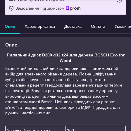
Замовлення під захистом
Опис
Характеристики
Доставка
Оплата
Умови п
Опис
Пиляльний диск D200 d32 z24 для дерева BOSCH Eco for
Wood
Економний пиляльний диск за деревиною — оптимальний
вибір для впевненого різання дерева. Повне шліфування
зубців забезпечує рівне різання без зусиль, крім того,
спеціальний рецепт твердосплава забезпечує гарний термін
експлуатації. Завдяки ретельно контрольованому процесу
виробництва, цей пиляльний диск відповідає високим
стандартам якості Bosch. Цей диск підходить для різання
м'якої та твердої деревини, фанери та МДФ. Підходить для
ручних і настільних пил.
Зовнішній діаметр, мм
200