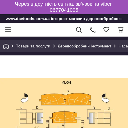
Через відсутність світла, зв'язок на viber
0677041005
www.davitools.com.ua інтернет магазин деревообробного і
Товари та послуги
Деревообробний інструмент
Наса