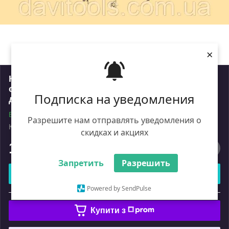
×
Комплект фрез 125(160)х32.40х40 для
оброблення бічних поверхонь обшивної
Подписка на уведомления
дошки напайна Р6М5
В наявності
Разрешите нам отправлять уведомления о
Код: кн4,04
Роздріб
скидках и акциях
14 469
₴
Запретить
Разрешить
Купити
Powered by SendPulse
або
Купити з