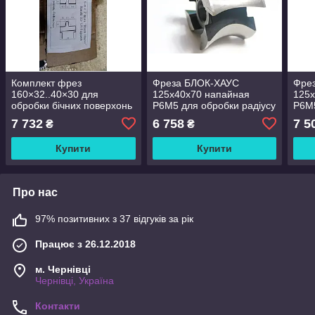
Комплект фрез
Фреза БЛОК-ХАУС
Фре
160×32..40×30 для
125х40х70 напайная
125х
обробки бічних поверхонь
Р6М5 для обробки радіусу
Р6М5
обшивальної дошки
верхній частині
верх
7 732
6 758
7 5
₴
₴
напайная Р6М5
обшивальної дошки
обши
Купити
Купити
Про нас
97% позитивних з 37 відгуків за рік
Працює з 26.12.2018
м. Чернівці
Чернівці, Україна
Контакти