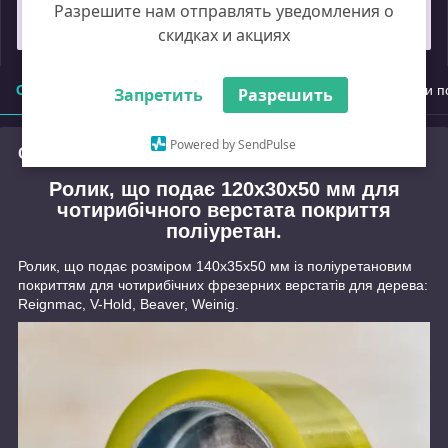
Разрешите нам отправлять уведомления о
Замовлення під захистом
скидках и акциях
Опис
Характеристики
Доставка
Оплата
Умови п
Запретить
Разрешить
Powered by SendPulse
Опис
Ролик, що подає 120x30x50 мм для
чотирибічного верстата покриття
поліуретан.
Ролик, що подає розміром 140x35x50 мм із поліуретановим
покриттям для чотирибічних фрезерних верстатів для дерева:
Reignmac, V-Hold, Beaver, Weinig.