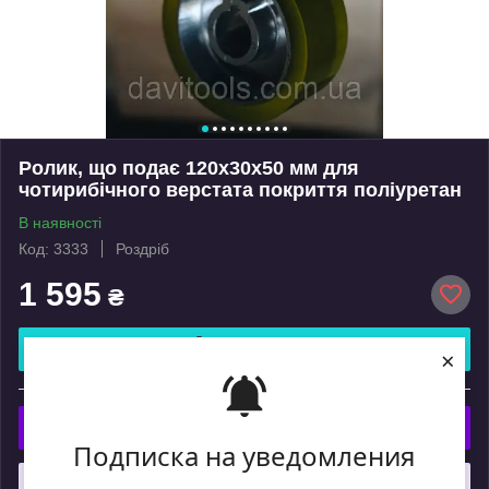
Ролик, що подає 120x30x50 мм для
чотирибічного верстата покриття поліуретан
В наявності
Код: 3333
Роздріб
1 595
₴
Купити
×
або
Купити з
Подписка на уведомления
Що таке купити з Пром?