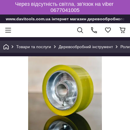
Через відсутність світла, зв'язок на viber
0677041005
www.davitools.com.ua інтернет магазин деревообробного і
Товари та послуги
Деревообробний інструмент
Роли