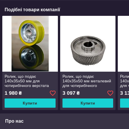
Подібні товари компанії
Ролик, що подає
Ролик, що подає
Роли
140x35x50 мм для
140x35x50 мм металевий
140x
чотирибічного верстата
для чотирибічного
для 
покриття поліуретан
верстата
верс
1 980
3 097
3 1
₴
₴
Купити
Купити
Про нас