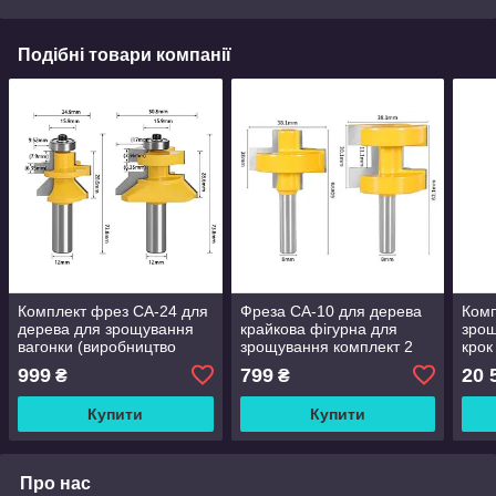
Подібні товари компанії
Комплект фрез СА-24 для
Фреза СА-10 для дерева
Комп
дерева для зрощування
крайкова фігурна для
зрощ
вагонки (виробництво
зрощування комплект 2
крок
євровагонки) пара 2 штуки
штуки
B12
999
799
20 
₴
₴
— хвостовик 12 мм
Купити
Купити
Про нас