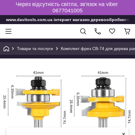
Через відсутність світла, зв'язок на viber
0677041005
www.davitools.com.ua інтернет магазин деревообробного і
Товари та послуги
Комплект фрез СВ-74 для дерева рам
×