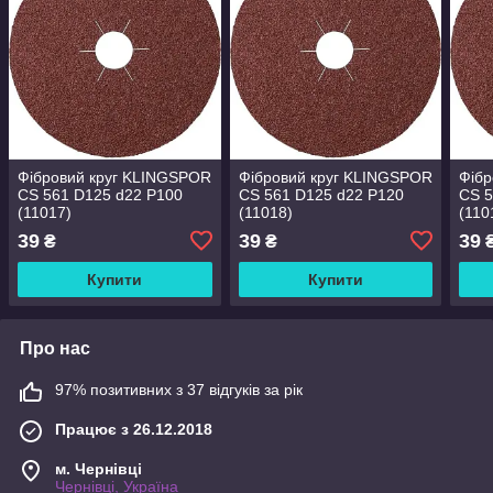
Фібровий круг KLINGSPOR
Фібровий круг KLINGSPOR
Фібр
CS 561 D125 d22 P100
CS 561 D125 d22 P120
CS 5
(11017)
(11018)
(110
39
39
39
₴
₴
Купити
Купити
Про нас
97% позитивних з 37 відгуків за рік
Працює з 26.12.2018
м. Чернівці
Чернівці, Україна