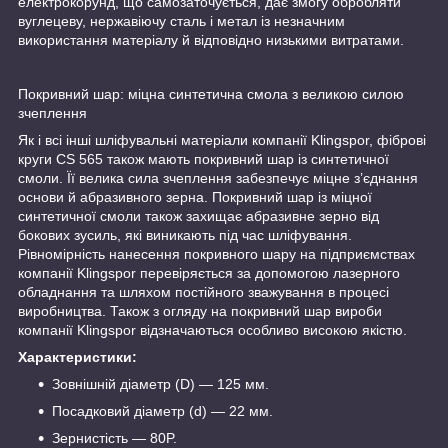
електрокорунд, що самозаточується, дає змогу обробляти
вуглецеву, нержавіючу сталь і метал із незначним
використання матеріалу й відповідно низькими витратами.
Покривний шар: міцна синтетична смола з великою силою
зчеплення
Як і всі інші шліфувальні матеріали компанії Klingspor, фіброві
круги CS 565 також мають покривний шар із синтетичної
смоли. Її велика сила зчеплення забезпечує міцне з’єднання
основи й абразивного зерна. Покривний шар із міцної
синтетичної смоли також захищає абразивне зерно від
бокових зусиль, які виникають під час шліфування.
Рівномірність нанесення покривного шару на підприємствах
компанії Klingspor перевіряється за допомогою лазерного
обладнання та шляхом постійного зважування в процесі
виробництва. Також з огляду на покривний шар вироби
компанії Klingspor відзначаються особливо високою якістю.
Характеристики:
Зовнішній діаметр (D) — 125 мм.
Посадковий діаметр (d) — 22 мм.
Зернистість — 80P.