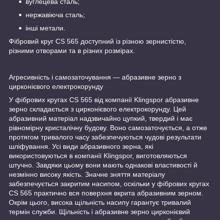
вуглецева сталь;
нержавіюча сталь;
інші метали.
Фібровий круг CS 565 доступний із різною зернистістю,
різними отворами та в різних розмірах.
Агресивність і самозаточування — абразивне зерно з
цирконієвого електрокорунду
У фібрових кругах CS 565 від компанії Klingspor абразивне
зерно складається з цирконієвого електрокорунду. Цей
абразивний матеріал надзвичайно цупкий, твердий і має
рівномірну кристалічну будову. Воно самозаточується, а отже
протягом тривалого часу забезпечуються чудові результати
шліфування. Усі види абразивного зерна, які
використовуються в компанії Klingspor, виготовляються
штучно. Завдяки цьому вони мають однакові властивості й
незмінно високу якість. Значне зняття матеріалу
забезпечується закритим насипом, оскільки у фібрових кругах
CS 565 практично вся поверхня вкрита абразивним зерном.
Окрім цього, висока щільність насипу гарантує тривалий
термін служби. Щільність і абразивне зерно цирконієвий