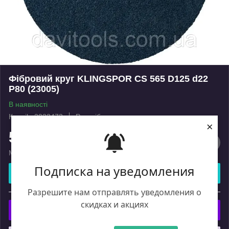
Фібровий круг KLINGSPOR CS 565 D125 d22
P80 (23005)
В наявності
Код: ik_2022473
Роздріб
×
51
₴
Мінімальна сума замовлення на сайті — 450 ₴
Подписка на уведомления
Купити
Разрешите нам отправлять уведомления о
або
скидках и акциях
Купити з