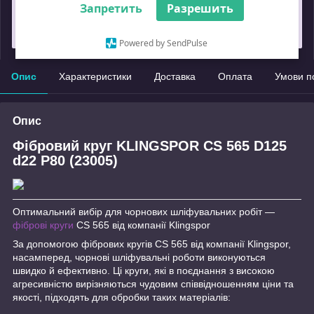
Запретить
Разрешить
Що таке купити з Пром?
Замовлення під захистом
Powered by SendPulse
Опис
Характеристики
Доставка
Оплата
Умови п
Опис
Фібровий круг KLINGSPOR CS 565 D125
d22 P80 (23005)
Оптимальний вибір для чорнових шліфувальних робіт —
фіброві круги
CS 565 від компанії Klingspor
За допомогою фібрових кругів CS 565 від компанії Klingspor,
насамперед, чорнові шліфувальні роботи виконуються
швидко й ефективно. Ці круги, які в поєднання з високою
агресивністю вирізняються чудовим співвідношенням ціни та
якості, підходять для обробки таких матеріалів: