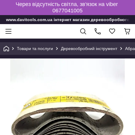
Через відсутність світла, зв'язок на viber
0677041005
www.davitools.com.ua інтернет магазин деревообробного і
Товари та послуги
Деревообробний інструмент
Абра