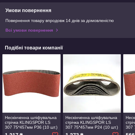
Умови повернення
Повернення товару впродовж 14 днів за домовленістю
Всі умови повернення
Подібні товари компанії
Нескінченна шліфувальна
Нескінченна шліфувальна
Неск
стрічка KLINGSPOR LS
стрічка KLINGSPOR LS
стрі
307 75*457мм P36 (10 шт.)
307 75*457мм P24 (10 шт.)
307 
для металу, деревини,
для металу, деревини,
шт.)
1 217
1 273
566