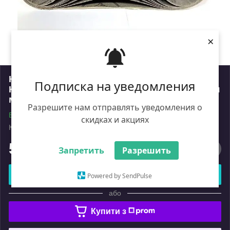
×
Нескінченна шліфувальна стрічка
Подписка на уведомления
KLINGSPOR LS 307 75*457мм P180 (10 шт.) для
металу, деревини, фарб і лаків
Разрешите нам отправлять уведомления о
В наявності
скидках и акциях
Код: ik_2024430
Роздріб
566
₴
Запретить
Разрешить
Купити
Powered by SendPulse
або
Купити з