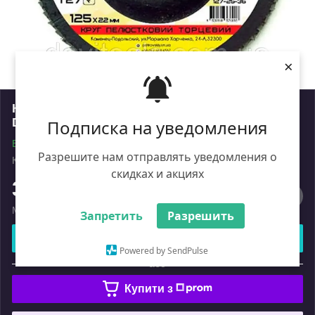
×
Круг пелюстковий торцевий КЛТ Vatzo T27
D125 d22.2 електрокорунд Р36
Подписка на уведомления
В наявності
Разрешите нам отправлять уведомления о
Код: ik_2032529
Роздріб
скидках и акциях
35
₴
Мінімальна сума замовлення на сайті — 450 ₴
Запретить
Разрешить
Купити
Powered by SendPulse
або
Купити з