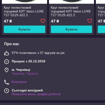
Круг пелюстковий
Круг пелюстковий
Круг
торцевий КЛТ Vatzo LUXE
торцевий КЛТ Vatzo LUXE
торц
T27 D125 d22.2
T27 D125 d22.2
T27 
електрокорунд Р40
електрокорунд Р36
елек
47
47
47
₴
₴
Купити
Купити
Про нас
97% позитивних з 37 відгуків за рік
Працює з 26.12.2018
м. Чернівці
Чернівці, Україна
Контакти
Сьогодні вихідний
Показати весь графік роботи