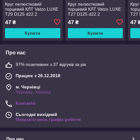
Круг пелюстковий
Круг пелюстковий
Круг
торцевий КЛТ Vatzo LUXE
торцевий КЛТ Vatzo LUXE
торц
T29 D125 d22.2
T27 D125 d22.2
T27 
електрокорунд Р60
електрокорунд Р40
елек
47
47
47
₴
₴
Купити
Купити
Про нас
97% позитивних з 37 відгуків за рік
Працює з 26.12.2018
м. Чернівці
Чернівці, Україна
Контакти
Сьогодні вихідний
Показати весь графік роботи
Про нас