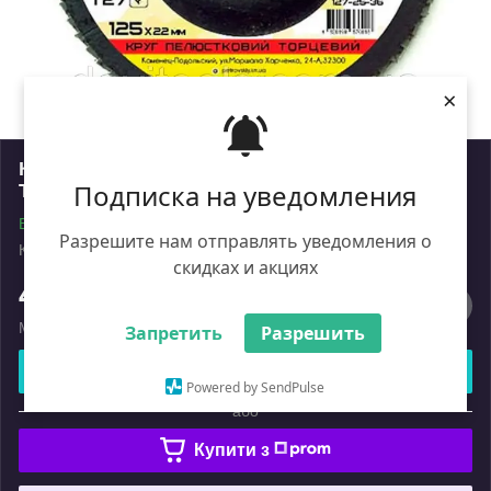
×
Круг пелюстковий торцевий КЛТ Vatzo LUXE
Подписка на уведомления
T27 D125 d22.2 електрокорунд Р100
В наявності
Разрешите нам отправлять уведомления о
Код: 2036256
Роздріб
скидках и акциях
47
₴
Мінімальна сума замовлення на сайті — 450 ₴
Запретить
Разрешить
Купити
Powered by SendPulse
або
Купити з