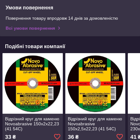
Умови повернення
Повернення товару впродовж 14 днів за домовленістю
Всі умови повернення
Подібні товари компанії
Відрізний круг для каменю
Відрізний круг для каменю
Відр
Novoabrasive 150x2x22,23
Novoabrasive
Novo
(41 54С)
150x2,5x22,23 (41 54С)
230x
33
36
41
₴
₴