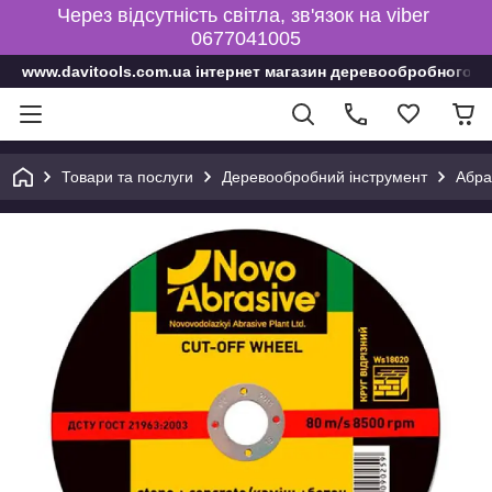
Через відсутність світла, зв'язок на viber
0677041005
www.davitools.com.ua інтернет магазин деревообробного і
Товари та послуги
Деревообробний інструмент
Абра