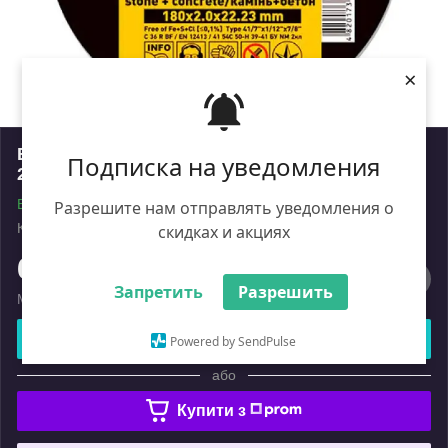
×
Відрізний круг для каменю Novoabrasive
Подписка на уведомления
230x2x22,23 (41 54С)
В наявності
Разрешите нам отправлять уведомления о
Код: ik_9571197
Роздріб
скидках и акциях
62
₴
Запретить
Разрешить
Мінімальна сума замовлення на сайті — 450 ₴
Купити
Powered by SendPulse
або
Купити з