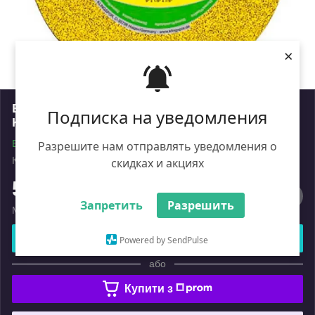
×
Відрізний круг для каменю Klingspor
Подписка на уведомления
Kronenfiex 230x3x22
В наявності
Разрешите нам отправлять уведомления о
Код: ik_0202263
Роздріб
скидках и акциях
50
₴
Запретить
Разрешить
Мінімальна сума замовлення на сайті — 450 ₴
Купити
Powered by SendPulse
або
Купити з