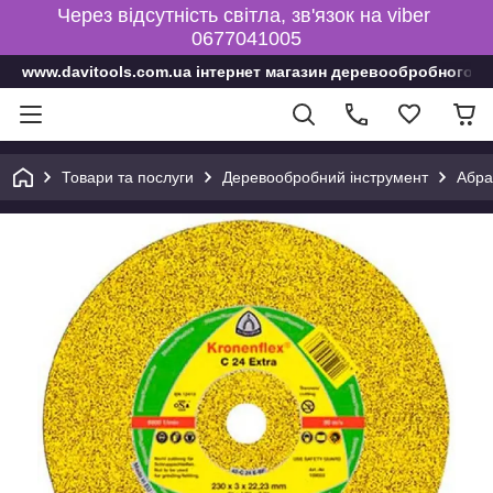
Через відсутність світла, зв'язок на viber
0677041005
www.davitools.com.ua інтернет магазин деревообробного і
Товари та послуги
Деревообробний інструмент
Абра