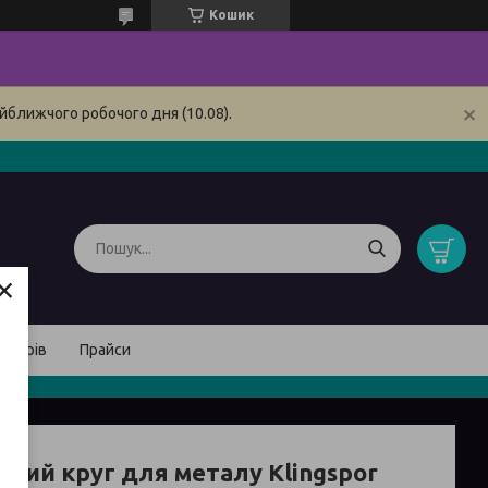
Кошик
йближчого робочого дня (10.08).
×
товарів
Прайси
зний круг для металу Klingspor