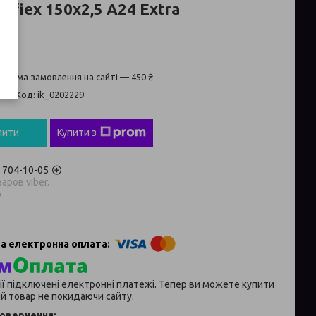
nfiex 150x2,5 A24 Extra
а сума замовлення на сайті — 450 ₴
ті
Код:
ik_0202229
пити
Купити з
) 704-10-05
аров viber.
p
ії підключені електронні платежі. Тепер ви можете купити
й товар не покидаючи сайту.