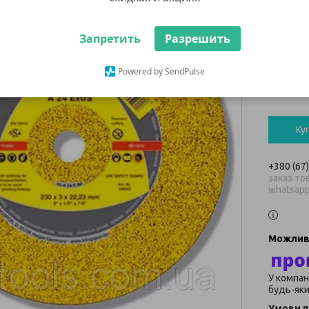
Krone
Запретить
Разрешить
28 ₴
Powered by SendPulse
Мінімальн
В наявнос
Ку
+380 (67
заказ тов
whatsap
У компан
будь-яки