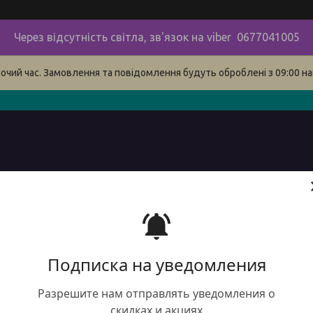
Через відсутність світла, зв'язок на viber 0677041005
бочий час. Замовлення та повідомлення будуть оброблені з 09:00 на
в
про нас
наші контакти
сервіс
Доставка і оплата 
Подписка на уведомления
Разрешите нам отправлять уведомления о
Відрі
скидках и акциях