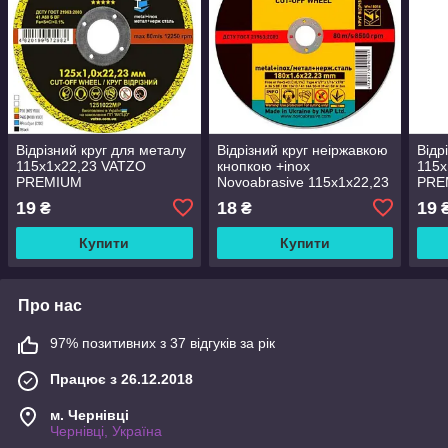
Відрізний круг для металу
Відрізний круг неіржавкою
Відр
115х1х22,23 VATZO
кнопкою +inox
115х
PREMIUM
Novoabrasive 115x1x22,23
PRE
19
18
19
₴
₴
Купити
Купити
Про нас
97% позитивних з 37 відгуків за рік
Працює з 26.12.2018
м. Чернівці
Чернівці, Україна