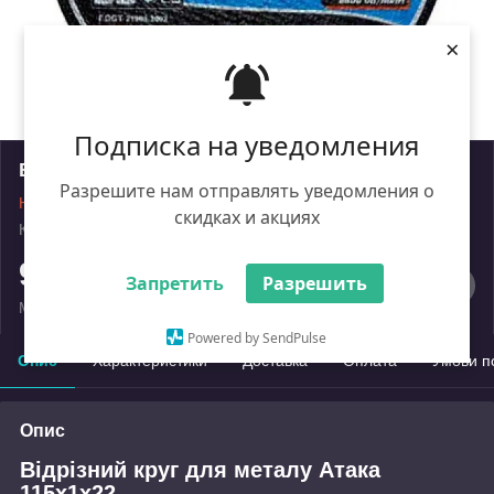
×
Подписка на уведомления
Відрізний круг для металу Атака 115x1x22
Разрешите нам отправлять уведомления о
Немає в наявності
скидках и акциях
Код: ik_2026836
Роздріб
9
₴
Запретить
Разрешить
Мінімальна сума замовлення на сайті — 450 ₴
Powered by SendPulse
Опис
Характеристики
Доставка
Оплата
Умови п
Опис
Відрізний круг для металу Атака
115x1x22