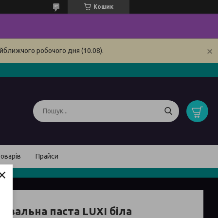
Кошик
йближчого робочого дня (10.08).
товарів
Прайси
×
увальна паста LUXI біла