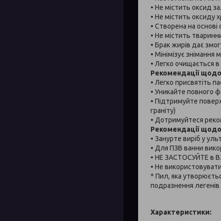
• Не містить оксид з
• Не містить оксиду х
• Створена на основі
• Не містить тваринн
• Брак жирів дає змог
• Мінімізує знімання 
• Легко очищається в
Рекомендації щодо
• Легко присвятіть па
• Уникайте повного ф
• Підтримуйте поверх
граніту)
• Дотримуйтеся реком
Рекомендації щодо 
• Занурте виріб у уль
• Для ПЗВ ванни вик
• НЕ ЗАСТОСУЙТЕ в В
• Не використовувати
* Пил, яка утворюєть
подразнення легенів 
Характеристики: