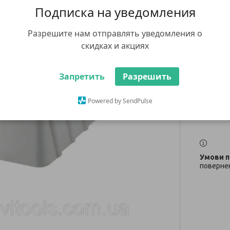
супер
Подписка на уведомления
Разрешите нам отправлять уведомления о
767 ₴
скидках и акциях
Немає в н
Запретить
Разрешить
+380 (67
заказ тов
whatsap
Powered by SendPulse
повернен