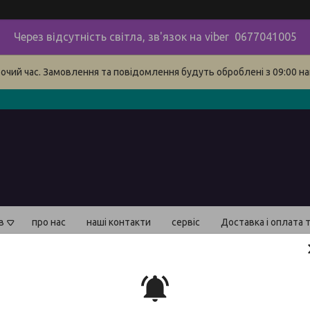
Через відсутність світла, зв'язок на viber 0677041005
бочий час. Замовлення та повідомлення будуть оброблені з 09:00 на
в
про нас
наші контакти
сервіс
Доставка і оплата 
Полір