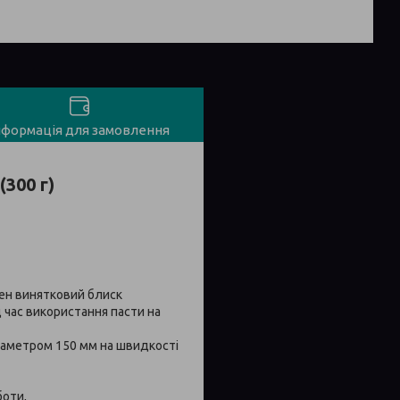
нформація для замовлення
(300 г)
ібен винятковий блиск
д час використання пасти на
діаметром 150 мм на швидкості
боти,