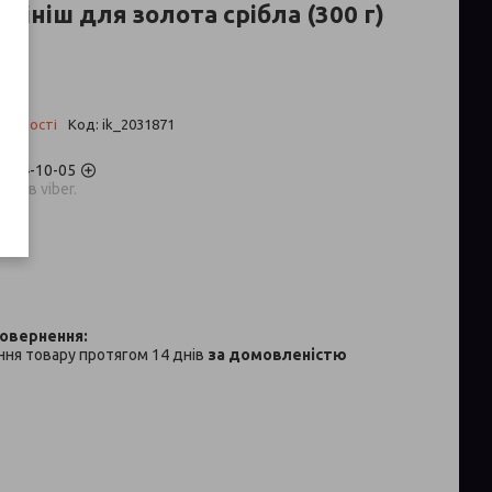
фініш для золота срібла (300 г)
аявності
Код:
ik_2031871
) 704-10-05
аров viber.
p
ня товару протягом 14 днів
за домовленістю