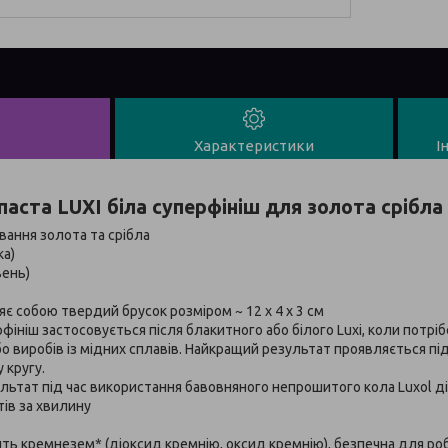
Характеристики
І
аста LUXI біла суперфініш для золота срібла 
вання золота та срібла
ка)
вень)
яє собою твердий брусок розміром ~ 12 x 4 x 3 см
ерфініш застосовується після блакитного або білого Luxi, коли потр
бо виробів із мідних сплавів. Найкращий результат проявляється пі
 кругу.
льтат під час використання бавовняного непрошитого кола Luxol 
ів за хвилину
тить кремнезем* (діоксид кремнію, оксид кремнію), безпечна для ро