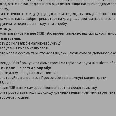
аліза, отже, немає подальшого окислення, якщо паста випадково за
рому,
 синтетичного оксиду (корунда), алюмінію, водовтримувального спо
их жирів, паста добре тримається на кругу, дає економніше витрача
у уникати перегрівання круга та виробу,
металу,
 ультразвуковій ванні (ПЗВ) або вручну, залежно від складності вир
 нанесення:
сту до кола (як би малюючи букву Z)
арбування кола в колір пасти
ню кола в сухому та чистому стані, очищаючи коло за допомогою 
ендацій із брошури за діаметром і матеріалом круга, кількістю об
видалення пасти з виробу:
тразвукову ванну на кілька хвилин
ористовуйте концентрат Просол або інші шампуні-концентрати
ЗВ ванні
 для ПЗВ ванни саморобні концентрати з фейрі та аміаку
ся в процесі взаємодії діоксиду кремнію з іншими хімічними реаген
і бронхів людини.