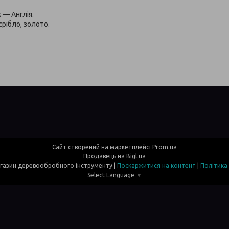
 — Англія.
рібло, золото.
Сайт створений на маркетплейсі
Prom.ua
Продавець на Bigl.ua
Davi- інтернет магазин деревообробного інструменту |
Поскаржитися на контент
|
Політика
Select Language
▼