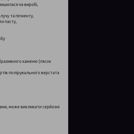
лишилася на виробі,
лучу та пігменту,
ти пасту,
обу
абразивного каменю (лясок
ертів полірувального верстата
тами, може викликати серйозні