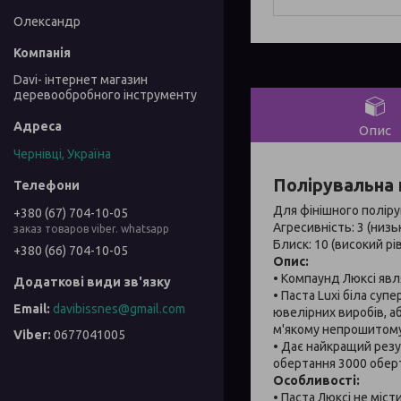
Олександр
Davi- інтернет магазин
деревообробного інструменту
Опис
Чернівці, Україна
Полірувальна п
Для фінішного поліру
+380 (67) 704-10-05
Агресивність: 3 (низь
заказ товаров viber. whatsapp
Блиск: 10 (високий рі
+380 (66) 704-10-05
Опис:
• Компаунд Люксі явл
• Паста Luxi біла суп
davibissnes@gmail.com
ювелірних виробів, а
м'якому непрошитому
0677041005
• Дає найкращий резу
обертання 3000 оберт
Особливості:
• Паста Люксі не міс