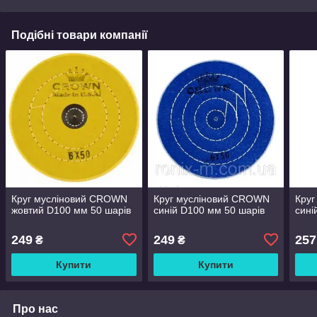
Подібні товари компанії
Круг мусліновий CROWN
Круг мусліновий CROWN
Кру
жовтий D100 мм 50 шарів
синій D100 мм 50 шарів
сині
249
249
257
₴
₴
Купити
Купити
Про нас