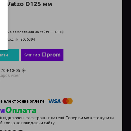
ий Vatzo D125 мм
а сума замовлення на сайті — 450 ₴
ті
Код:
ik_2036394
пити
Купити з
) 704-10-05
аров viber.
p
ії підключені електронні платежі. Тепер ви можете купити
й товар не покидаючи сайту.