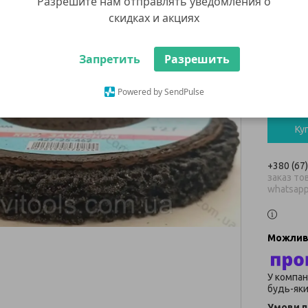
Разрешите нам отправлять уведомления о
м'як
скидках и акциях
277 ₴
Запретить
Разрешить
Мінімальн
Powered by SendPulse
В наявнос
Ку
+380 (67
заказ тов
whatsap
У компан
будь-яки