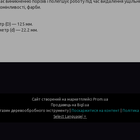
ігає виникненню порізів і полегшує роботу під час видалення ущіль
ьомінливості, фарби.
тр (D) — 125 мм.
етр (d) — 22.2 мм.
Сайт створений на маркетплейсі
Prom.ua
Продавець на Bigl.ua
Davi- інтернет магазин деревообробного інструменту |
Поскаржитися на контент
|
Політика
Select Language
▼