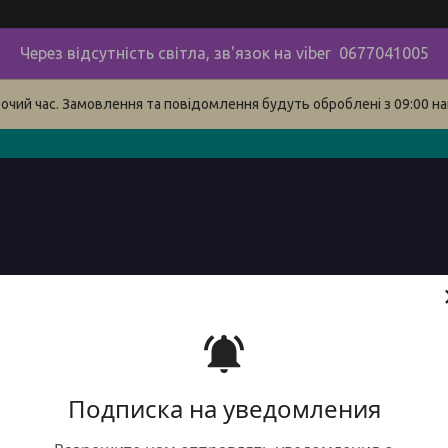
Через відсутність світла, зв'язок на viber 0677041005
бочий час. Замовлення та повідомлення будуть оброблені з 09:00 на
в
про нас
наші контакти
сервіс
Доставка і оплата 
Подписка на уведомления
Круг