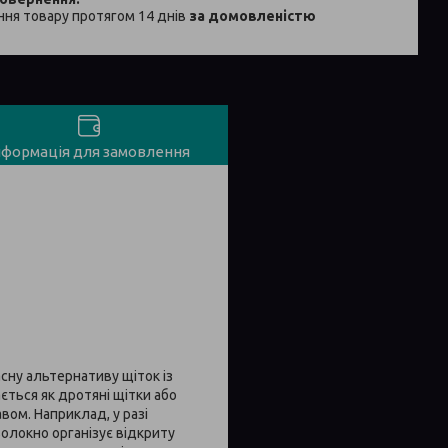
ня товару протягом 14 днів
за домовленістю
нформація для замовлення
асну альтернативу щіток із
ається як дротяні щітки або
вом. Наприклад, у разі
волокно організує відкриту