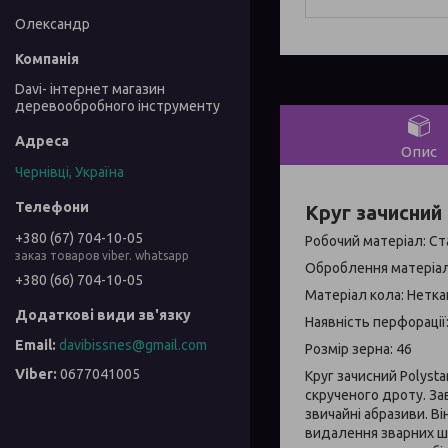
Олександр
Davi- інтернет магазин
деревообробного інструменту
Опис
Чернівці, Україна
Круг зачисний 
+380 (67) 704-10-05
Робочий матеріал: Ст
заказ товаров viber. whatsapp
Оброблення матеріалу
+380 (66) 704-10-05
Матеріал кола: Нетк
Наявність перфорації
davibissnes@gmail.com
Розмір зерна: 46
0677041005
Круг зачисний Polyst
скрученого дроту. Зав
звичайні абразиви. В
видалення зварних шв