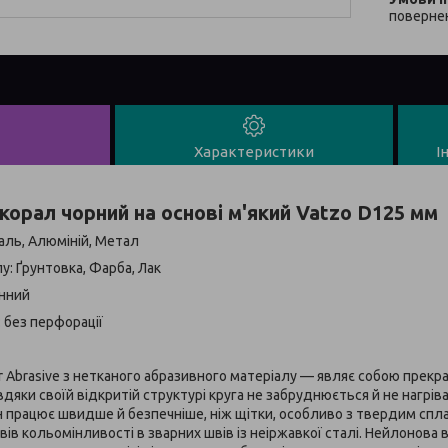
повернен
Характеристики
І
корал чорний на основі м'який Vatzo D125 мм
аль, Алюміній, Метал
: Ґрунтовка, Фарба, Лак
анний
: без перфорації
ar Abrasive з нетканого абразивного матеріалу — являє собою прекр
дяки своїй відкритій структурі круга не забруднюється й не нагрів
ін працює швидше й безпечніше, ніж щітки, особливо з твердим спла
ів кольомінливості в зварних швів із неіржавкої сталі. Нейлонова 