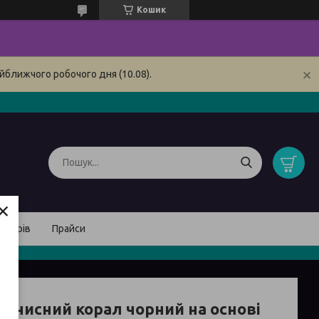
Кошик
йближчого робочого дня (10.08).
×
товарів
Прайси
 зачисний корал чорний на основі