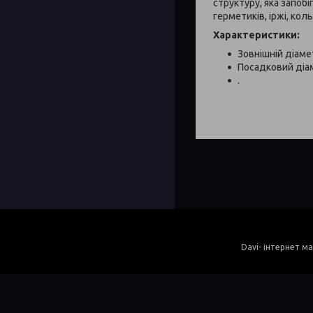
структуру, яка запоб
герметиків, іржі, кол
Характеристики:
Зовнішній діаме
Посадковий діам
.