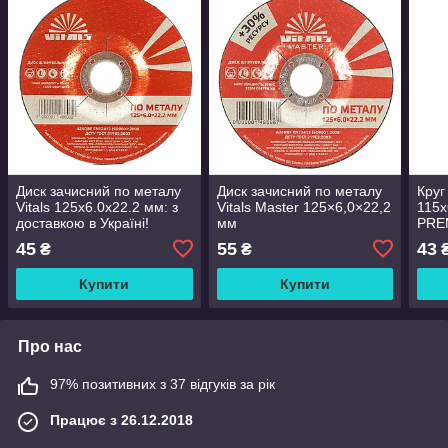
Диск зачисний по металу
Диск зачисний по металу
Круг
Vitals 125х6.0х22.2 мм: з
Vitals Master 125×6,0×22,2
115х
доставкою в Україні!
мм
PRE
45
55
43
₴
₴
Купити
Купити
Про нас
97% позитивних з 37 відгуків за рік
Працює з 26.12.2018