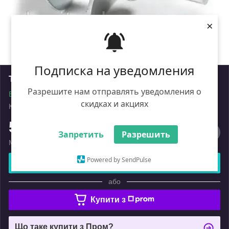
×
Подписка на уведомления
Тримач зачисного кола
Разрешите нам отправлять уведомления о
В наявності
скидках и акциях
Код: ik_2039279
Роздріб
59
₴
Запретить
Разрешить
Мінімальна сума замовлення на сайті — 450 ₴
Powered by SendPulse
Купити
або
Купити з
Що таке купити з Пром?