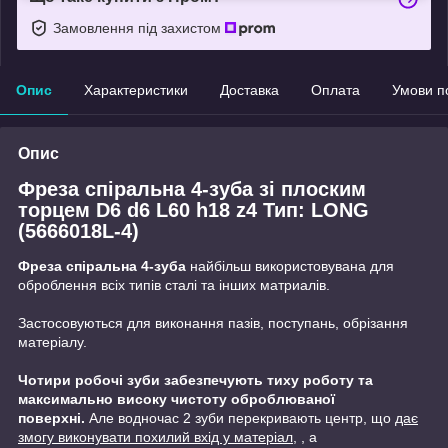
Замовлення під захистом
Опис
Характеристики
Доставка
Оплата
Умови п
Опис
Фреза спіральна 4-зуба зі плоским
торцем D6 d6 L60 h18 z4 Тип: LONG
(5666018L-4)
Фреза спіральна 4-зуба
найбільш використовувана для
оброблення всіх типів сталі та інших матриалів.
Застосовуються для виконання пазів, поступань, обрізання
матеріалу.
Чотири робочі зуби забезпечують тиху роботу та
максимально високу чистоту оброблюваної
поверхні.
Але водночас 2 зуби перекривають центр, що
дає
змогу виконувати похилий вхід у матеріал,
, а