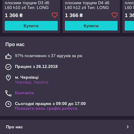
плоским торцем D3 d6
плоским торцем D4 d6
плос
L60 h10 z4 Тип: LONG
L60 h12 z4 Тип: LONG
L60 
(5366010L-4)
(5466012L-4)
(556
1 366
1 366
1 3
₴
₴
Купити
Купити
Про нас
97% позитивних з 37 відгуків за рік
Працює з 26.12.2018
м. Чернівці
Чернівці, Україна
Контакти
Сьогодні працює з 09:00 до 17:00
Показати весь графік роботи
Про нас