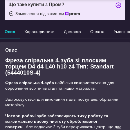
Що таке купити з Пром?
Замовлення під захистом
Опис
Характеристики
Доставка
Оплата
Умови п
Опис
Фреза спіральна 4-зуба зі плоским
торцем D4 d4 L40 h10 z4 Тип: Standart
(5444010S-4)
Фреза спіральна 4-зуба
найбільш використовувана для
оброблення всіх типів сталі та інших матриалів.
Застосовуються для виконання пазів, поступань, обрізання
матеріалу.
Чотири робочі зуби забезпечують тиху роботу та
максимально високу чистоту оброблюваної
поверхні.
Але водночас 2 зуби перекривають центр, що
дає