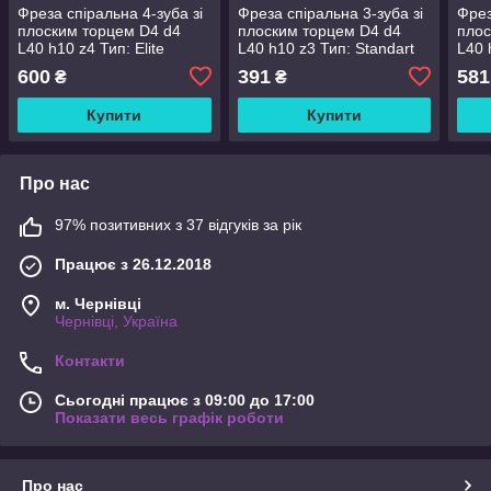
Фреза спіральна 4-зуба зі
Фреза спіральна 3-зуба зі
Фрез
плоским торцем D4 d4
плоским торцем D4 d4
плос
L40 h10 z4 Тип: Elite
L40 h10 z3 Тип: Standart
L40 
(5444010E-4)
(5444010S-3)
(544
600
391
581
₴
₴
Купити
Купити
Про нас
97% позитивних з 37 відгуків за рік
Працює з 26.12.2018
м. Чернівці
Чернівці, Україна
Контакти
Сьогодні працює з 09:00 до 17:00
Показати весь графік роботи
Про нас