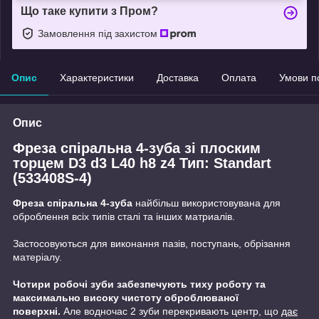
Що таке купити з Пром?
Замовлення під захистом
Опис
Характеристики
Доставка
Оплата
Умови п
Опис
Фреза спіральна 4-зуба зі плоским
торцем D3 d3 L40 h8 z4 Тип: Standart
(533408S-4)
Фреза спіральна 4-зуба
найбільш використовувана для
оброблення всіх типів сталі та інших матриалів.
Застосовуються для виконання пазів, поступань, обрізання
матеріалу.
Чотири робочі зуби забезпечують тиху роботу та
максимально високу чистоту оброблюваної
поверхні.
Але водночас 2 зуби перекривають центр, що
дає