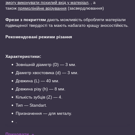
змогу виконувати похилий вхід у матеріал,
, а
також
прямолінійне врізування
(засвердлювання)
Фрези з покриттям
дають можливість обробляти матеріали
підвищеної твердості та мають набагато кращу зносостійкість.
Рекомендовані режими різання
Характеристики:
Зовнішній діаметр (D) — 3 мм.
Діаметр хвостовика (d) — 3 мм.
Довжина (L) — 40 мм.
Довжина різу (h) — 8 мм.
Кількість зубців (Z) — 4.
Тип — Standart.
Призначення — для металу.
.
Приховати