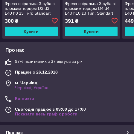
Фреза спіральна 3-зуба зі
Фреза спіральна 3-зуба зі
Фрез
плоским торцем D3 d3
плоским торцем D4 d4
плос
L40 h8 z3 Тип: Standart
L40 h10 z3 Тип: Standart
L40 
(533408S-3)
(5444010S-3)
(533
300
391
449
₴
₴
Купити
Купити
Про нас
97% позитивних з 37 відгуків за рік
Працює з 26.12.2018
м. Чернівці
Чернівці, Україна
Контакти
Сьогодні працює з 09:00 до 17:00
Показати весь графік роботи
Про нас