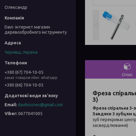
Олександр
Davi- інтернет магазин
деревообробного інструменту
Чернівці, Україна
+380 (67) 704-10-05
Опис
заказ товаров viber. whatsapp
+380 (66) 704-10-05
Фреза спіральн
3)
davibissnes@gmail.com
Фреза спіральна 3-
0677041005
Завдяки 3 зубцям ц
зуб перекриває цент
засвердлювання)