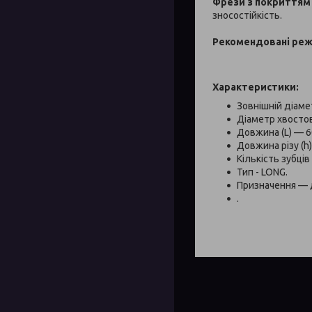
Фрези з покриття
зносостійкість.
Рекомендовані реж
Характеристики:
Зовнішній діаме
Діаметр хвостов
Довжина (L) — 6
Довжина різу (h
Кількість зубців 
Тип - LONG.
Призначення — 
.