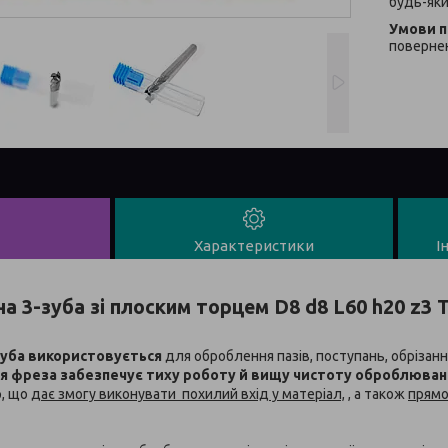
будь-яки
повернен
Характеристики
І
а 3-зуба зі плоским торцем D8 d8 L60 h20 z3 
зуба використовується
для оброблення пазів, поступань, обрізанн
я фреза забезпечує тиху роботу й вищу чистоту оброблювано
р, що
дає змогу виконувати похилий вхід у матеріал,
, а також
прямо