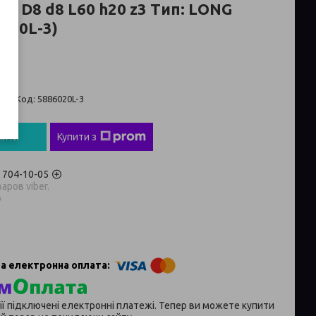
м D8 d8 L60 h20 z3 Тип: LONG
020L-3)
 ₴
ті
Код:
5886020L-3
пити
Купити з
) 704-10-05
аров viber.
p
ії підключені електронні платежі. Тепер ви можете купити