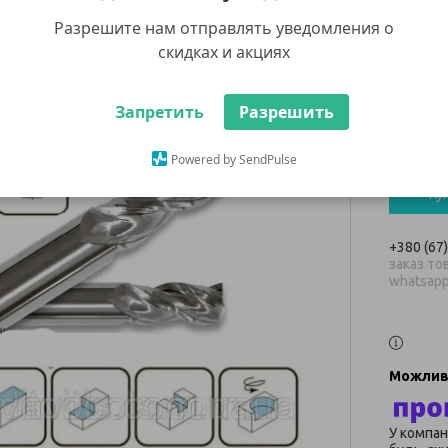
торце
Разрешите нам отправлять уведомления о
(5886
скидках и акциях
1 572
Запретить
Разрешить
В наявнос
Powered by SendPulse
Ку
+380 (67
заказ тов
whatsap
У компан