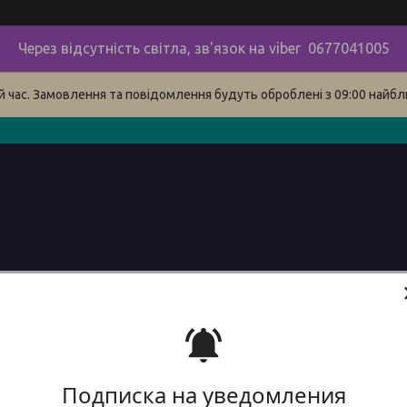
Через відсутність світла, зв'язок на viber 0677041005
й час. Замовлення та повідомлення будуть оброблені з 09:00 найбли
в
про нас
наші контакти
сервіс
Доставка і оплата 
Подписка на уведомления
Фреза