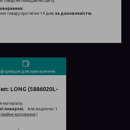
й товар не покидаючи сайту.
ня товару протягом 14 днів
за домовленістю
нформація для замовлення
Тип: LONG (5886020L-
я матеріалу.
ї поверхні.
Але водночас 1
лінійне врізування
(