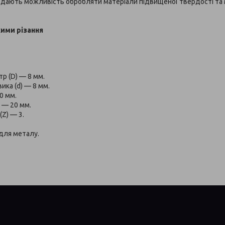
м
дають можливість обробляти матеріали підвищеної твердості та
ими різання
тр (D) — 8 мм.
ика (d) — 8 мм.
0 мм.
) — 20 мм.
(Z) — 3.
для металу.