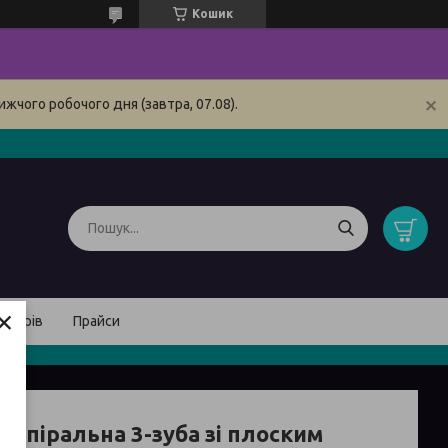
Кошик
жчого робочого дня (завтра, 07.08).
×
товарів
Прайси
 спіральна 3-зуба зі плоским