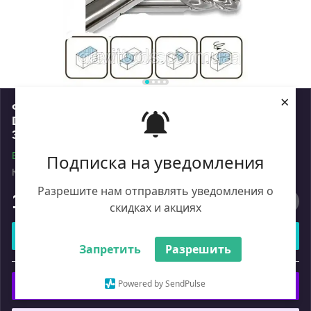
×
Фреза спіральна 3-зуба зі плоским торцем
D10 d10 L50 h20 z3 Тип: Standart (510105020S-
3)
В наявності
Подписка на уведомления
Код: 510105020S-3
Роздріб
Разрешите нам отправлять уведомления о
1 514
₴
скидках и акциях
Купити
Запретить
Разрешить
або
Powered by SendPulse
Купити з