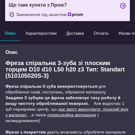
Що таке купити з Пром?
Замовлення під захистом
Опис
Характеристики
Доставка
Оплата
Умови п
Опис
Фреза спіральна 3-зуба зі плоским
торцем D10 d10 L50 h20 z3 Тип: Standart
(510105020S-3)
Фреза спіральна 3-зуба використовується
для
оброблення пазів, поступань, обрізання матеріалу.
Завдяки 3 зубцям ця фреза забезпечує тиху роботу й
вищу чистоту оброблюваної поверхні.
Але водночас 1
зуб перекриває центр, що
дає змогу виконувати похилий вхід
у матеріал,
, а також
прямолінійне врізування
(
засвердлювання)
Фрези з покриттям
дають можливість обробляти матеріали