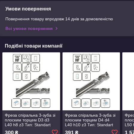
Умови повернення
Повернення товару впродовж 14 днів за домовленістю
Всі умови повернення
Подібні товари компанії
Фреза спіральна 3-зуба зі
Фреза спіральна 3-зуба зі
Фрез
плоским торцем D3 d3
плоским торцем D4 d4
плос
L40 h8 z3 Тип: Standart
L40 h10 z3 Тип: Standart
L50 
(533408S-3)
(5444010S-3)
(510
300
391
1 5
₴
₴