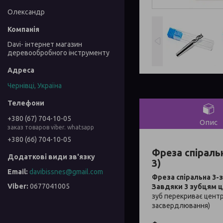
Олександр
Davi- інтернет магазин
деревообробного інструменту
Чернівці, Україна
+380 (67) 704-10-05
Опис
заказ товаров viber. whatsapp
+380 (66) 704-10-05
Фреза спіральн
3)
davibissnes@gmail.com
Фреза спіральна 3-
0677041005
Завдяки 3 зубцям ц
зуб перекриває цент
засвердлювання)