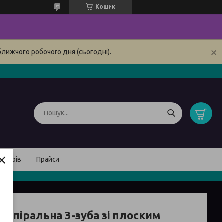
Кошик
ближчого робочого дня (сьогодні).
×
товарів
Прайси
 спіральна 3-зуба зі плоским