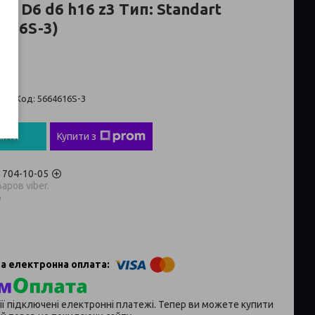
м D6 d6 h16 z3 Тип: Standart
4616S-3)
ті
Код:
5664616S-3
пити
Купити з
) 704-10-05
аров viber.
p
ії підключені електронні платежі. Тепер ви можете купити