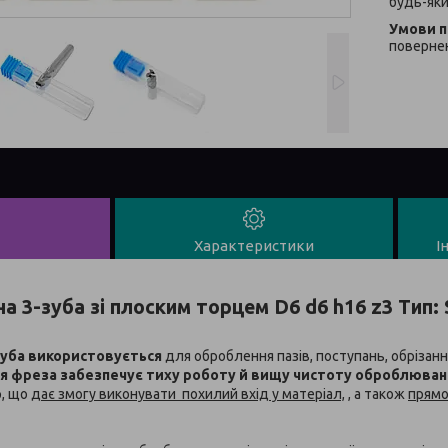
будь-яки
повернен
Характеристики
І
а 3-зуба зі плоским торцем D6 d6 h16 z3 Тип: 
зуба використовується
для оброблення пазів, поступань, обрізанн
я фреза забезпечує тиху роботу й вищу чистоту оброблювано
р, що
дає змогу виконувати похилий вхід у матеріал,
, а також
прямо