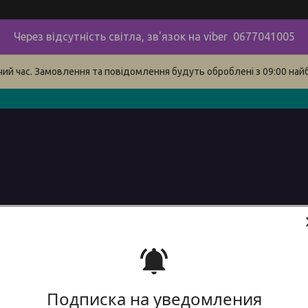
Через відсутність світла, зв'язок на viber 0677041005
очий час. Замовлення та повідомлення будуть оброблені з 09:00 най
в
про нас
наші контакти
сервіс
Доставка і оплата 
Подписка на уведомления
Фреза