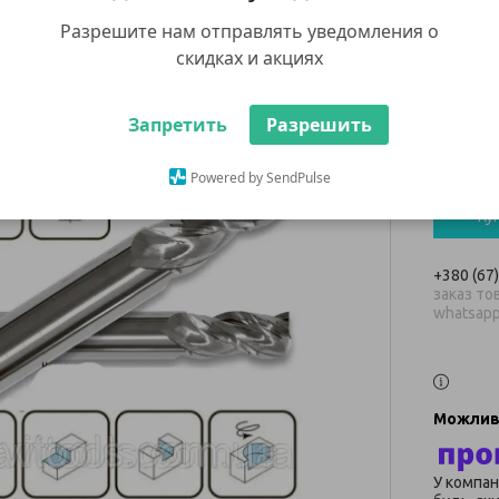
торце
Разрешите нам отправлять уведомления о
(566
скидках и акциях
806 ₴
Запретить
Разрешить
В наявнос
Powered by SendPulse
Ку
+380 (67
заказ тов
whatsap
У компан