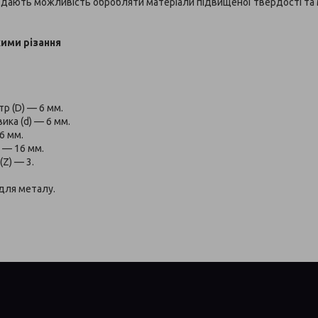
м
дають можливість обробляти матеріали підвищеної твердості та
ими різання
тр (D) — 6 мм.
ика (d) — 6 мм.
6 мм.
) — 16 мм.
(Z) — 3.
для металу.