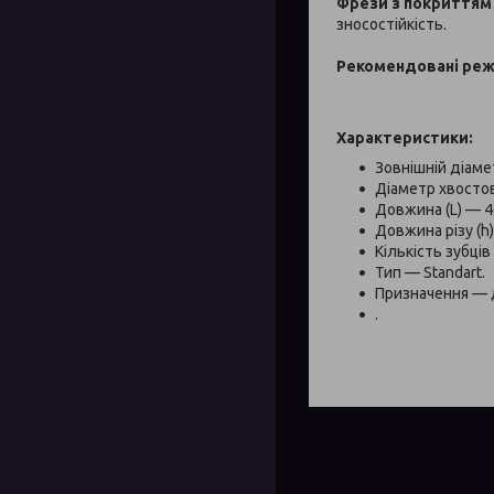
Фрези з покриття
зносостійкість.
Рекомендовані реж
Характеристики:
Зовнішній діаме
Діаметр хвостов
Довжина (L) — 4
Довжина різу (h
Кількість зубців 
Тип — Standart.
Призначення — 
.