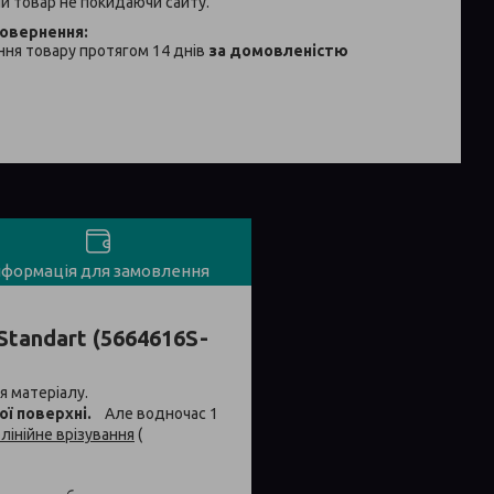
й товар не покидаючи сайту.
ня товару протягом 14 днів
за домовленістю
нформація для замовлення
Standart (5664616S-
я матеріалу.
ї поверхні.
Але водночас 1
лінійне врізування
(