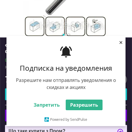
×
Фреза спіральна 3-зуба зі плоским торцем D5
d5 L40 h12 z3 Тип: Elite (5554012E-3)
В наявності
Подписка на уведомления
Код: 5554012E-3
Роздріб
766
₴
Разрешите нам отправлять уведомления о
скидках и акциях
Купити
Запретить
Разрешить
або
Купити з
Powered by SendPulse
Що таке купити з Пром?