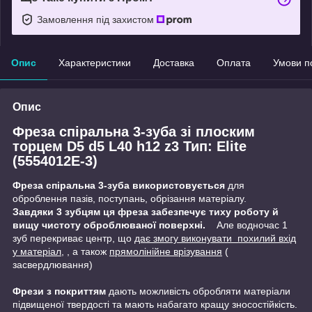
Замовлення під захистом
Опис
Характеристики
Доставка
Оплата
Умови п
Опис
Фреза спіральна 3-зуба зі плоским
торцем D5 d5 L40 h12 z3 Тип: Elite
(5554012E-3)
Фреза спіральна 3-зуба використовується
для
оброблення пазів, поступань, обрізання матеріалу.
Завдяки 3 зубцям ця фреза забезпечує тиху роботу й
вищу чистоту оброблюваної поверхні.
Але водночас 1
зуб перекриває центр, що
дає змогу виконувати похилий вхід
у матеріал,
, а також
прямолінійне врізування
(
засвердлювання)
Фрези з покриттям
дають можливість обробляти матеріали
підвищеної твердості та мають набагато кращу зносостійкість.