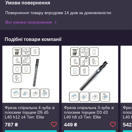
Умови повернення
Повернення товару впродовж 14 днів за домовленістю
Всі умови повернення
Подібні товари компанії
Фреза спіральна 4-зуба зі
Фреза спіральна 3-зуба зі
Фрез
плоским торцем D5 d5
плоским торцем D3 d3
плос
L40 h12 z4 Тип: Elite
L40 h8 z3 Тип: Elite
L40 
(5554012E-4)
(533408E-3)
(555
787
449
542
₴
₴