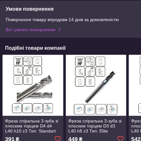
Умови повернення
Повернення товару впродовж 14 днів за домовленістю
Всі умови повернення
Подібні товари компанії
Фреза спіральна 3-зуба зі
Фреза спіральна 3-зуба зі
Фрез
плоским торцем D4 d4
плоским торцем D3 d3
плос
L40 h10 z3 Тип: Standart
L40 h8 z3 Тип: Elite
L40 
(5444010S-3)
(533408E-3)
(555
391
449
542
₴
₴