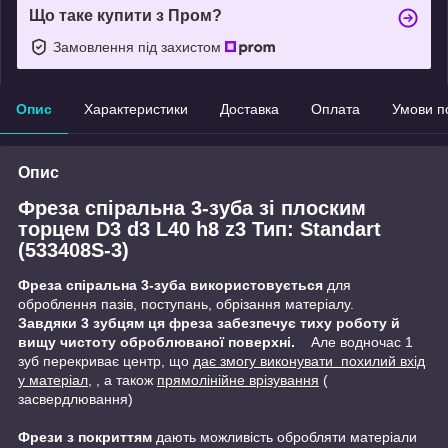
Що таке купити з Пром?
Замовлення під захистом
Опис
Характеристики
Доставка
Оплата
Умови п
Опис
Фреза спіральна 3-зуба зі плоским
торцем D3 d3 L40 h8 z3 Тип: Standart
(533408S-3)
Фреза спіральна 3-зуба використовується
для
оброблення пазів, поступань, обрізання матеріалу.
Завдяки 3 зубцям ця фреза забезпечує тиху роботу й
вищу чистоту оброблюваної поверхні.
Але водночас 1
зуб перекриває центр, що
дає змогу виконувати похилий вхід
у матеріал,
, а також
прямолінійне врізування
(
засвердлювання)
Фрези з покриттям
дають можливість обробляти матеріали