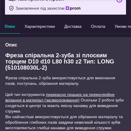
Замовлення під захистом
Опис
Характеристики
Доставка
Оплата
Умови п
Опис
Фреза спіральна 2-зуба зі плоским
торцем D10 d10 L80 h30 z2 Тип: LONG
(510108030L-2)
Фреза спіральна 2-зуба використовується для виконання
пазів, поступань, обрізання матеріалу.
Цей тип інструмента
прекрасно працює на прямолінійне
врізання в матеріал (засвердлювання)
Оскільки 2 робочі зуби
сходяться в центрі та мають якісну канавку для виведення
стружки.
Він найчастіше використовується для обрізання матеріалу та
оброблення глибоких пазів завдяки невеликій кількості зубів
виготовляються глибші канавки для виведення стружки.