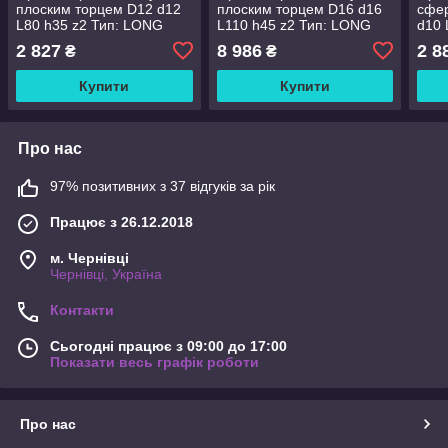
плоским торцем D12 d12
плоским торцем D16 d16
сфе
L80 h35 z2 Тип: LONG
L110 h45 z2 Тип: LONG
d10 
(512128035L-2)
(5161611045L-2)
LON
2 827
8 986
2 8
₴
₴
Купити
Купити
Про нас
97% позитивних з 37 відгуків за рік
Працює з 26.12.2018
м. Чернівці
Чернівці, Україна
Контакти
Сьогодні працює з 09:00 до 17:00
Показати весь графік роботи
Про нас