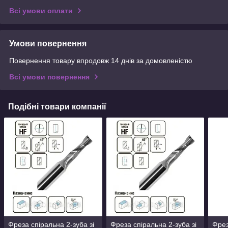
Всі умови оплати
Умови повернення
Повернення товару впродовж 14 днів за домовленістю
Всі умови повернення
Подібні товари компанії
Фреза спіральна 2-зуба зі
Фреза спіральна 2-зуба зі
Фрез