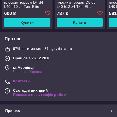
плоским торцем D4 d4
плоским торцем D5 d5
плос
L40 h10 z4 Тип: Elite
L40 h12 z4 Тип: Elite
L40 
(5444010E-4)
(5554012E-4)
(544
600
787
581
₴
₴
Купити
Купити
Про нас
97% позитивних з 37 відгуків за рік
Працює з 26.12.2018
м. Чернівці
Чернівці, Україна
Контакти
Сьогодні вихідний
Показати весь графік роботи
Про нас