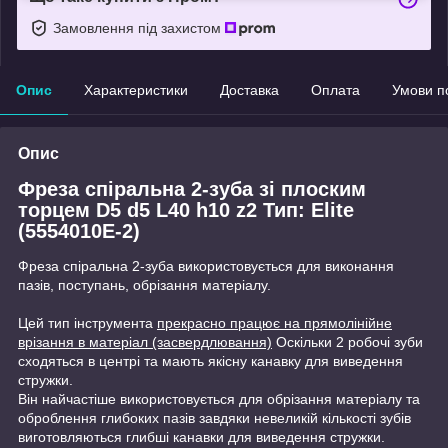
Замовлення під захистом
Опис
Характеристики
Доставка
Оплата
Умови п
Опис
Фреза спіральна 2-зуба зі плоским
торцем D5 d5 L40 h10 z2 Тип: Elite
(5554010E-2)
Фреза спіральна 2-зуба використовується для виконання
пазів, поступань, обрізання матеріалу.
Цей тип інструмента
прекрасно працює на прямолінійне
врізання в матеріал (засвердлювання)
Оскільки 2 робочі зуби
сходяться в центрі та мають якісну канавку для виведення
стружки.
Він найчастіше використовується для обрізання матеріалу та
оброблення глибоких пазів завдяки невеликій кількості зубів
виготовляються глибші канавки для виведення стружки.