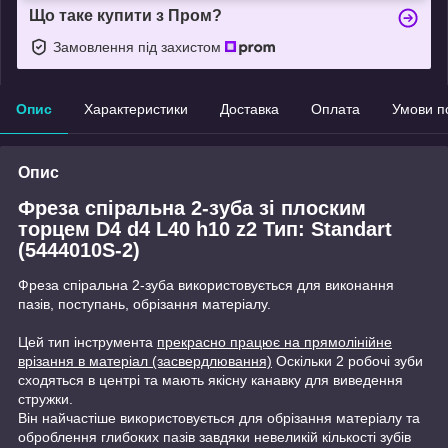
Що таке купити з Пром?
Замовлення під захистом
Опис
Характеристики
Доставка
Оплата
Умови п
Опис
Фреза спіральна 2-зуба зі плоским
торцем D4 d4 L40 h10 z2 Тип: Standart
(5444010S-2)
Фреза спіральна 2-зуба використовується для виконання
пазів, поступань, обрізання матеріалу.
Цей тип інструмента
прекрасно працює на прямолінійне
врізання в матеріал (засвердлювання)
Оскільки 2 робочі зуби
сходяться в центрі та мають якісну канавку для виведення
стружки.
Він найчастіше використовується для обрізання матеріалу та
оброблення глибоких пазів завдяки невеликій кількості зубів