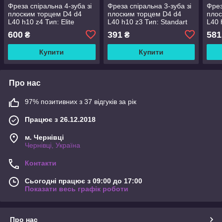
Фреза спіральна 4-зуба зі
Фреза спіральна 3-зуба зі
Фрез
плоским торцем D4 d4
плоским торцем D4 d4
плос
L40 h10 z4 Тип: Elite
L40 h10 z3 Тип: Standart
L40 
(5444010E-4)
(5444010S-3)
(544
600
391
581
₴
₴
Купити
Купити
Про нас
97% позитивних з 37 відгуків за рік
Працює з 26.12.2018
м. Чернівці
Чернівці, Україна
Контакти
Сьогодні працює з 09:00 до 17:00
Показати весь графік роботи
Про нас