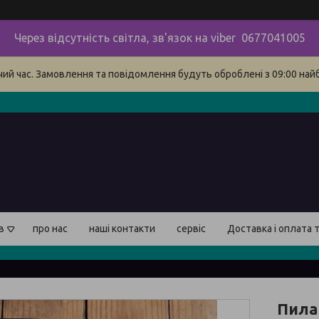
Через відсутність світла, зв'язок на viber 0677041005
очий час. Замовлення та повідомлення будуть оброблені з 09:00 най
в
про нас
наші контакти
сервіс
Доставка і оплата 
Пила