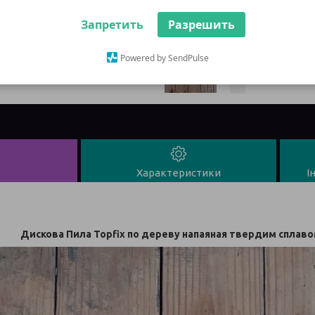
Запретить
Разрешить
повернен
Powered by SendPulse
Характеристики
І
Дискова Пила Topfix по дереву напаяная твердим сплаво