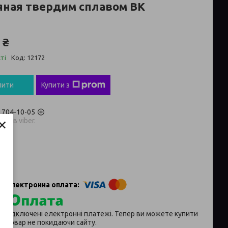
яная твердим сплавом ВК
 ₴
ті
Код:
12172
пити
Купити з
) 704-10-05
×
аров viber.
p
ії підключені електронні платежі. Тепер ви можете купити
й товар не покидаючи сайту.