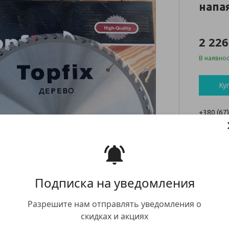
напа
2 226
В наявнос
Ку
+380 (67
заказ тов
whatsap
Подписка на уведомления
Разрешите нам отправлять уведомления о
У компан
скидках и акциях
будь-яки