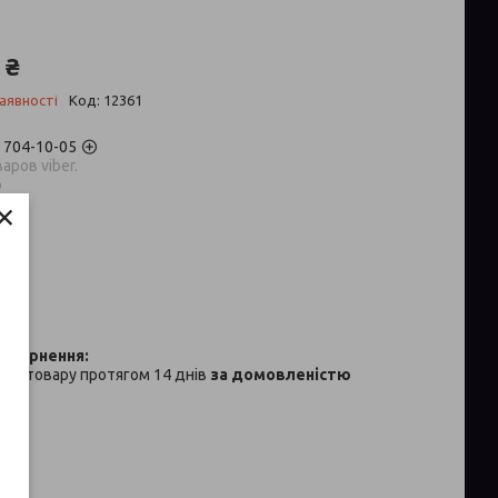
 ₴
аявності
Код:
12361
) 704-10-05
аров viber.
p
×
ня товару протягом 14 днів
за домовленістю