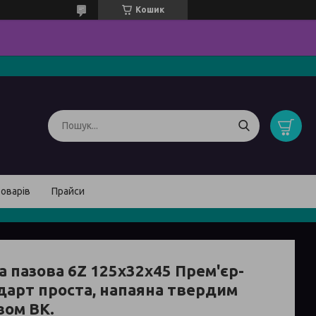
Кошик
товарів
Прайси
а пазова 6Z 125х32х45 Прем'єр-
дарт проста, напаяна твердим
вом ВК.