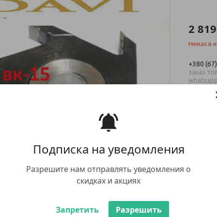
2 819
Немає в н
+380 (67
заказ тов
whatsap
Подписка на уведомления
повернен
Разрешите нам отправлять уведомления о
скидках и акциях
Запретить
Разрешить