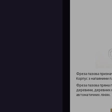
Фреза пазова признач
Корпус з напаяними п
Фреза пазова пряма п
деревини, деревних м
автоматичних лініях.