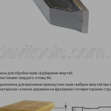
ена для обробки пазів і відбирання чвертей.
ластинами твердого сплаву ВК .
ризначена для виконання прямокутних пазів і вибірки чвертей пр
атеріалах і клеєної деревини на фрезерних і чотиристоронніх стру