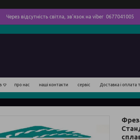
Через відсутність світла, зв'язок на viber 0677041005
в
про нас
наші контакти
сервіс
Доставка і оплата 
Фрез
Стан
спла