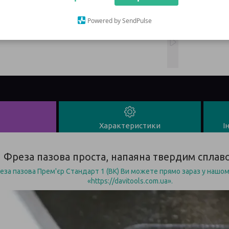
Powered by SendPulse
Характеристики
І
Фреза пазова проста, напаяна твердим сплав
еза пазова Прем'єр Стандарт 1 (ВК) Ви можете прямо зараз у нашом
«https://davitools.com.ua».