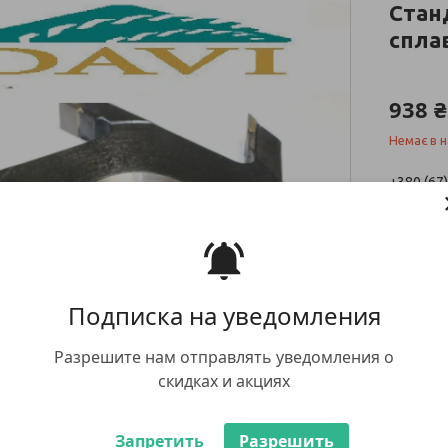
Стан
спла
938 ₴
Немає в н
+380 (67
заказ тов
whatsap
Подписка на уведомления
Разрешите нам отправлять уведомления о
скидках и акциях
повернен
Запретить
Разрешить