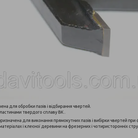
ена для обробки пазів і відбирання чвертей.
ластинами твердого сплаву ВК .
ризначена для виконання прямокутних пазів і вибірки чвертей пр
атеріалах і клеєної деревини на фрезерних і чотиристоронніх стру