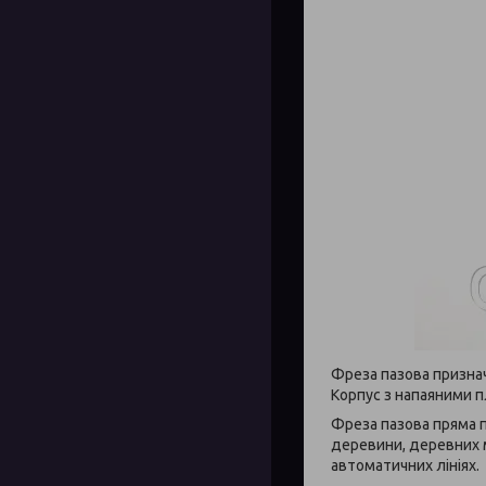
Фреза пазова признач
Корпус з напаяними п
Фреза пазова пряма п
деревини, деревних м
автоматичних лініях.