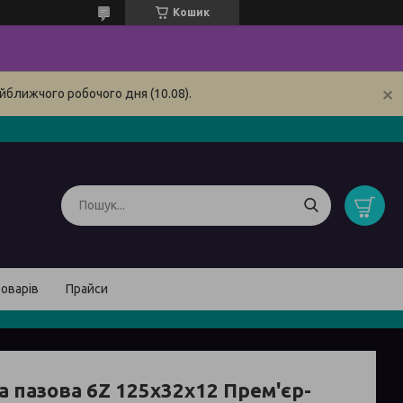
Кошик
йближчого робочого дня (10.08).
товарів
Прайси
а пазова 6Z 125х32х12 Прем'єр-