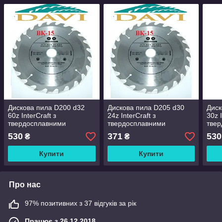
Дискова пила D200 d32
Дискова пила D205 d30
Диск
60z InterCraft з
24z InterCraft з
30z I
твердосплавними
твердосплавними
тве
напайками ВК.
напайками ВК.
напа
530
371
530
₴
₴
Купити
Купити
Про нас
97% позитивних з 37 відгуків за рік
Працює з 26.12.2018