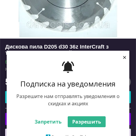
Дискова пила D205 d30 36z InterCraft з
твердосплавними напайками ВК.
×
В наявності
Код: 2156173
Роздріб
530
Подписка на уведомления
₴
Разрешите нам отправлять уведомления о
Купити
скидках и акциях
або
Купити з
Запретить
Разрешить
Що таке купити з Пром?