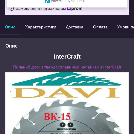
Powered by SendPulse
Замовлення під захистом
Опис
Характеристики
Доставка
Оплата
Умови п
Опис
InterCraft
Пильний диск з твердосплавними напайками InterCraft