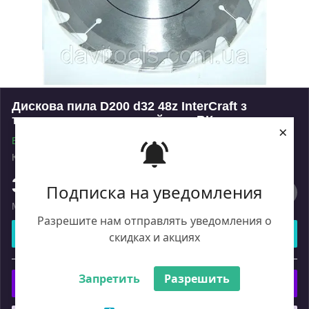
Дискова пила D200 d32 48z InterCraft з
твердосплавними напайками ВК.
×
В наявності
Код: 2156171
Роздріб
371
₴
Подписка на уведомления
Мінімальна сума замовлення на сайті — 450 ₴
Разрешите нам отправлять уведомления о
Купити
скидках и акциях
або
Запретить
Разрешить
Купити з