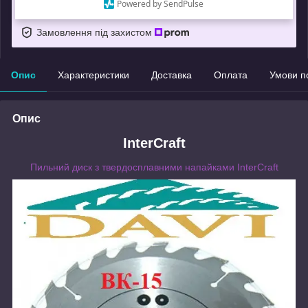
Powered by SendPulse
Що таке купити з Пром?
Замовлення під захистом
Опис
Характеристики
Доставка
Оплата
Умови п
Опис
InterCraft
Пильний диск з твердосплавними напайками InterCraft