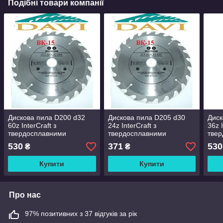
Подібні товари компанії
Дискова пила D200 d32
Дискова пила D205 d30
Диск
60z InterCraft з
24z InterCraft з
36z I
твердосплавними
твердосплавними
тве
напайками ВК.
напайками ВК.
напа
530
371
530
₴
₴
Купити
Купити
Про нас
97% позитивних з 37 відгуків за рік