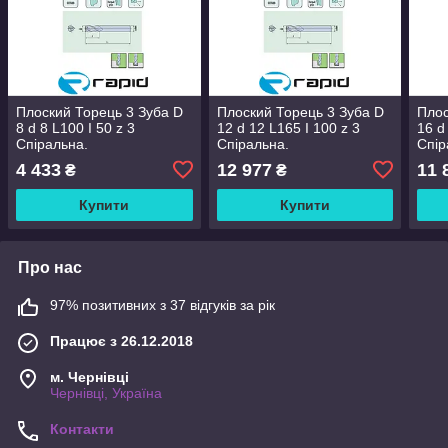
Плоский Торець 3 Зуба D
Плоский Торець 3 Зуба D
Плос
8 d 8 L100 I 50 z 3
12 d 12 L165 I 100 z 3
16 d
Спіральна.
Спіральна.
Спір
4 433
12 977
11 
₴
₴
Купити
Купити
Про нас
97% позитивних з 37 відгуків за рік
Працює з 26.12.2018
м. Чернівці
Чернівці, Україна
Контакти