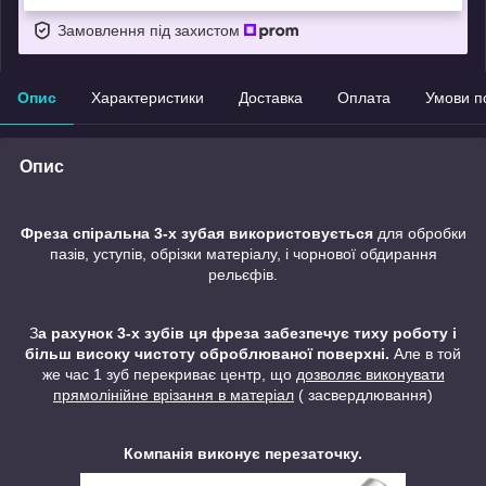
Замовлення під захистом
Опис
Характеристики
Доставка
Оплата
Умови п
Опис
Фреза спіральна 3-х зубая використовується
для обробки
пазів, уступів, обрізки матеріалу, і чорнової обдирання
рельєфів.
З
а рахунок 3-х зубів ця фреза забезпечує тиху роботу і
більш високу чистоту оброблюваної поверхні.
Але в той
же час 1 зуб перекриває центр, що
дозволяє виконувати
прямолінійне врізання в матеріал
( засвердлювання)
Компанія виконує перезаточку.