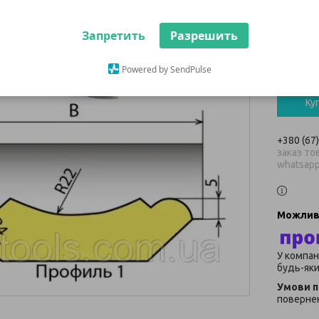
Запретить
Разрешить
2 183
В наявнос
Powered by SendPulse
Ку
+380 (67
заказ тов
whatsap
У компан
будь-яки
повернен