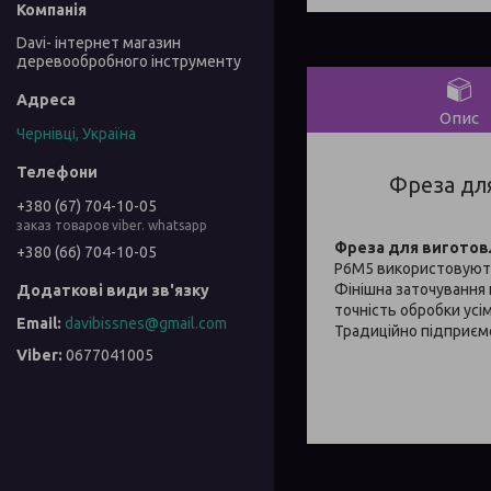
Davi- інтернет магазин
деревообробного інструменту
Опис
Чернівці, Україна
Фреза для
+380 (67) 704-10-05
заказ товаров viber. whatsapp
Фреза для виготовл
+380 (66) 704-10-05
Р6М5 використовуються
Фінішна заточування
точність обробки усі
davibissnes@gmail.com
Традиційно підприємс
0677041005