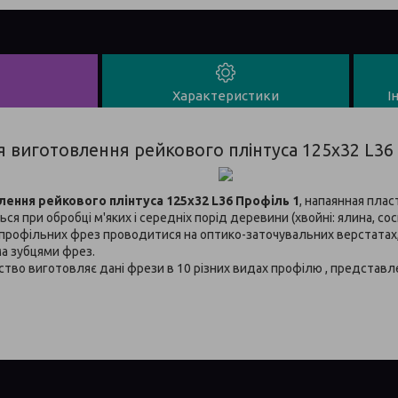
Характеристики
І
 виготовлення рейкового плінтуса 125х32 L36 
ення рейкового плінтуса 125х32 L36 Профіль 1
, напаянная пла
 при обробці м'яких і середніх порід деревини (хвойні: ялина, сосна
 профільних фрез проводитися на оптико-заточувальних верстатах
ма зубцями фрез.
тво виготовляє дані фрези в 10 різних видах профілю , представл