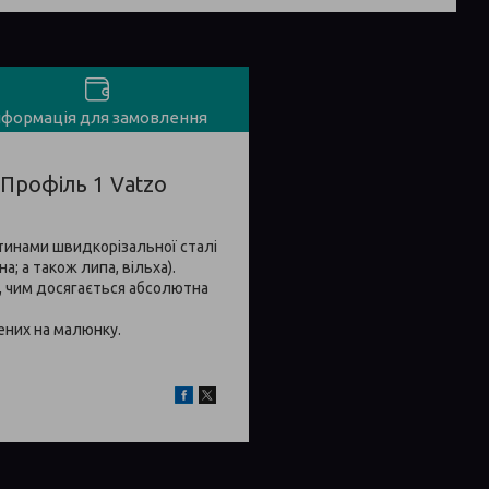
нформація для замовлення
Профіль 1 Vatzo
стинами швидкорізальної сталі
; а також липа, вільха).
, чим досягається абсолютна
ених на малюнку.