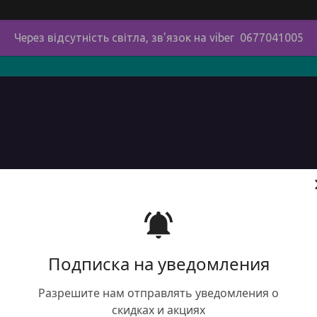
Через відсутність світла, зв'язок на viber 0677041005
в
про нас
наші контакти
сервіс
Доставка і оплата 
Подписка на уведомления
Фрез
плінт
Разрешите нам отправлять уведомления о
Р6М5
скидках и акциях