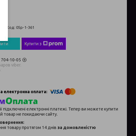
 ₴
ті
Код:
05р-1-361
пити
Купити з
) 704-10-05
аров viber.
p
ії підключені електронні платежі. Тепер ви можете купити
й товар не покидаючи сайту.
ня товару протягом 14 днів
за домовленістю