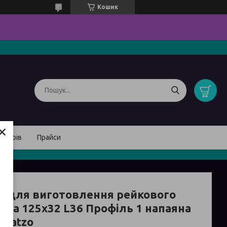
Кошик
×
товарів
Прайси
а для виготовлення рейкового
уса 125х32 L36 Профіль 1 напаяна
 Vatzo