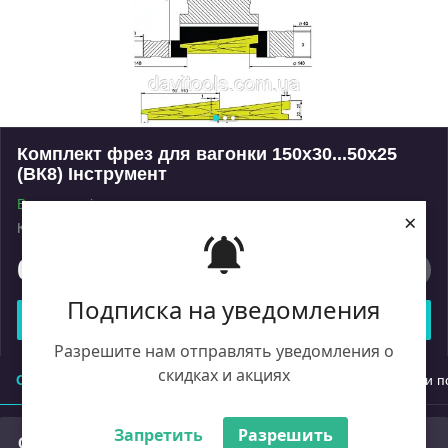
Комплект фрез для вагонки 150x30...50x25
(ВК8) Інструмент
В наявності
×
Код: AN340.06
Роздріб
67 840
₴
Подписка на уведомления
Купити
Разрешите нам отправлять уведомления о
скидках и акциях
Опис
Характеристики
Доставка
Оплата
Умови п
Запретить
Разрешить
Опис