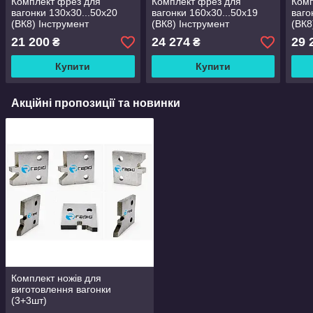
Комплект фрез для
Комплект фрез для
Комп
вагонки 130x30...50x20
вагонки 160x30...50x19
ваго
(ВК8) Інструмент
(ВК8) Інструмент
(ВК8
21 200
24 274
29 
₴
₴
Купити
Купити
Акційні пропозиції та новинки
Комплект ножів для
виготовлення вагонки
(3+3шт)